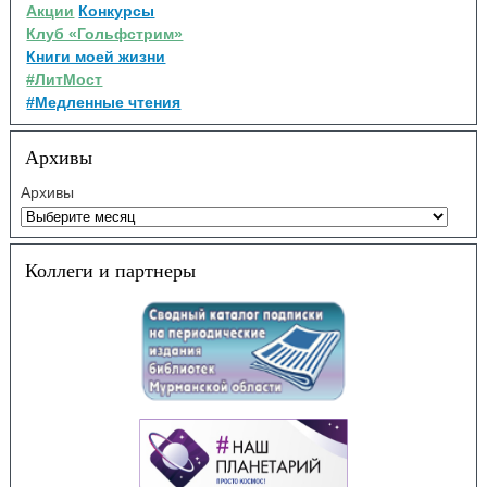
Акции
Конкурсы
Клуб «Гольфстрим»
Книги моей жизни
#ЛитМост
#Медленные чтения
Архивы
Архивы
Коллеги и партнеры