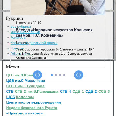
Рубрики
Без рубрики
Книжные новинки
Конкурсы
Новинки журнальной прозы
Новости
Объявления
Метки
ЦГБ им.Л.Крейна
ЦДБ им.С.Михалкова
СГБ 1 им.Е.Гулидова
СГБ
СГБ 2 им.В.Панюшкина
СГБ 4
СДБ 1
СДБ 2
ССБ 3
ЩСБ
Коллегам
Центр экологич.просвещения
Неделя безопасного Рунета
«Правовой ликбез»