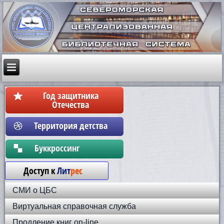
Год защитника
Отечества
Территория детства
Бyккpoccинг
Доступ к
Лит
рес
СМИ о ЦБС
Виртуальная справочная служба
Продление книг on-line