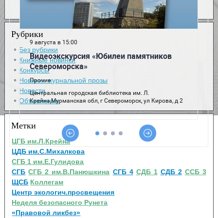
Рубрики
Без рубрики
Книжные новинки
Конкурсы
Новинки журнальной прозы
Новости
Объявления
Метки
ЦГБ им.Л.Крейна
ЦДБ им.С.Михалкова
СГБ 1 им.Е.Гулидова
СГБ
СГБ 2 им.В.Панюшкина
СГБ 4
СДБ 1
СДБ 2
ССБ 3
ЩСБ
Коллегам
Центр экологич.просвещения
Неделя безопасного Рунета
«Правовой ликбез»