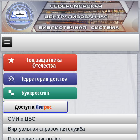
Год защитника
Отечества
Территория детства
Бyккpoccинг
Доступ к
Лит
рес
СМИ о ЦБС
Виртуальная справочная служба
Продление книг on-line