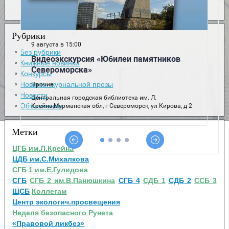
Рубрики
Без рубрики
Книжные новинки
Конкурсы
Новинки журнальной прозы
Новости
Объявления
Метки
ЦГБ им.Л.Крейна
ЦДБ им.С.Михалкова
СГБ 1 им.Е.Гулидова
СГБ
СГБ 2 им.В.Панюшкина
СГБ 4
СДБ 1
СДБ 2
ССБ 3
ЩСБ
Коллегам
Центр экологич.просвещения
Неделя безопасного Рунета
«Правовой ликбез»