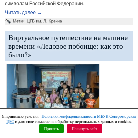
символам Российской Федерации.
Читать далее
→
Метки:
ЦГБ им. Л. Крейна
Виртуальное путешествие на машине
времени «Ледовое побоище: как это
было?»
Я принимаю условия
Политики конфиденциальности МБУК Североморская
ЦБС
и даю свое согласие на обработку персональных данных и cookies.
Принять
Покинуть сайт
14 и 15 июня
2026 года в Центральной городской библиотеке им. Л.