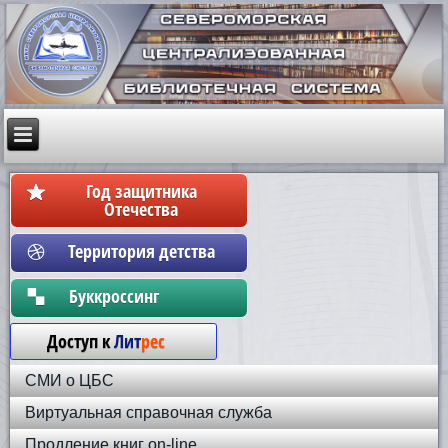
Год защитника
Отечества
Территория детства
Бyккpoccинг
Доступ к
Лит
рес
СМИ о ЦБС
Виртуальная справочная служба
Продление книг on-line