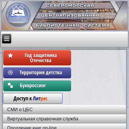
Год защитника
Отечества
Территория детства
Бyккpoccинг
Доступ к
Лит
рес
СМИ о ЦБС
Виртуальная справочная служба
Продление книг on-line