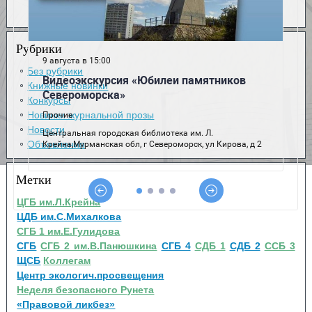
Рубрики
Без рубрики
Книжные новинки
Конкурсы
Новинки журнальной прозы
Новости
Объявления
Метки
ЦГБ им.Л.Крейна
ЦДБ им.С.Михалкова
СГБ 1 им.Е.Гулидова
СГБ
СГБ 2 им.В.Панюшкина
СГБ 4
СДБ 1
СДБ 2
ССБ 3
ЩСБ
Коллегам
Центр экологич.просвещения
Неделя безопасного Рунета
«Правовой ликбез»