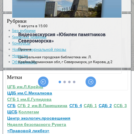
Рубрики
Без рубрики
Книжные новинки
Конкурсы
Новинки журнальной прозы
Новости
Объявления
Метки
ЦГБ им.Л.Крейна
ЦДБ им.С.Михалкова
СГБ 1 им.Е.Гулидова
СГБ
СГБ 2 им.В.Панюшкина
СГБ 4
СДБ 1
СДБ 2
ССБ 3
ЩСБ
Коллегам
Центр экологич.просвещения
Неделя безопасного Рунета
«Правовой ликбез»