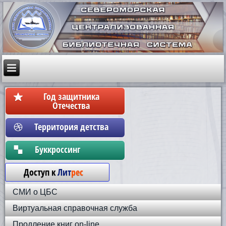
Год защитника
Отечества
Территория детства
Бyккpoccинг
Доступ к
Лит
рес
СМИ о ЦБС
Виртуальная справочная служба
Продление книг on-line