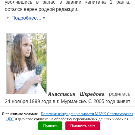
уволившись в запас в звании капитана 1 ранга,
остался верен родной редакции.
Подробнее… »
Анастасия Шкредова
родилась
24 ноября 1999 года в г. Мурманске. С 2005 года живет
в г. Североморске. Ученица североморской гимназии
Я принимаю условия
Политики конфиденциальности МБУК Североморская
№ 1.
ЦБС
и даю свое согласие на обработку персональных данных и cookies.
Стихи пишет с 2012 года.
Принять
Покинуть сайт
В 2014 году заняла 1 место (номинация