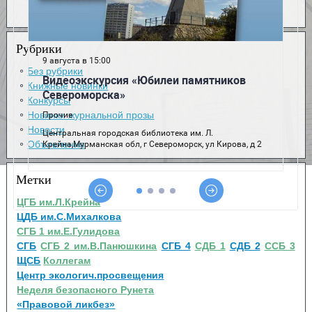
Рубрики
Без рубрики
Книжные новинки
Конкурсы
Новинки журнальной прозы
Новости
Объявления
Метки
ЦГБ им.Л.Крейна
ЦДБ им.С.Михалкова
СГБ 1 им.Е.Гулидова
СГБ
СГБ 2 им.В.Панюшкина
СГБ 4
СДБ 1
СДБ 2
ССБ 3
ЩСБ
Коллегам
Центр экологич.просвещения
Неделя безопасного Рунета
«Правовой ликбез»