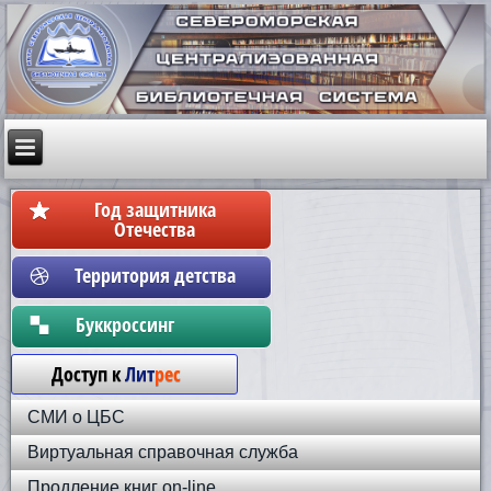
Год защитника
Отечества
Территория детства
Бyккpoccинг
Доступ к
Лит
рес
СМИ о ЦБС
Виртуальная справочная служба
Продление книг on-line