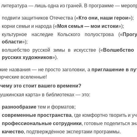
 литература — лишь одна из граней. В программе — мероп
подвиги защитников Отечества («
Кто они, наши герои
»);
корни семьи и народа («
Моя семья — мои истоки
»);
культурное наследие Кольского полуострова («
Прог
области
»);
волшебство русской зимы в искусстве («
Волшебство 
русских художников
»).
кие названия — не просто заголовки, а
приглашение в пу
орческие вселенные!
чему это стоит вашего времени?
ушкинская карта» в библиотеках — это:
разнообразие
тем и форматов;
современные пространства
, где комфортно творить и уч
профессиональные сотрудники
, готовые поделиться з
качество
, подтверждённое экспертами программы.