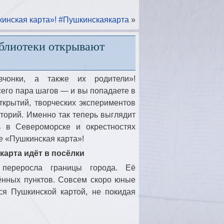
инская карта»! #Пушкинскаякарта
»
иблиотеки открывают
чонки, а также их родители»!
сего пара шагов — и вы попадаете в
ткрытий, творческих экспериментов
торий. Именно так теперь выглядит
ь в Североморске и окрестностях
е «Пушкинская карта»!
карта идёт в посёлки
переросла границы города. Её
ённых пунктов. Совсем скоро юные
ся Пушкинской картой, не покидая