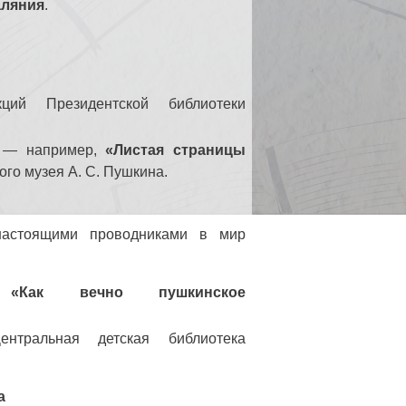
аляния
.
ий Президентской библиотеки
я — например,
«Листая страницы
го музея А. С. Пушкина.
настоящими проводниками в мир
ма
«Как вечно пушкинское
нтральная детская библиотека
а