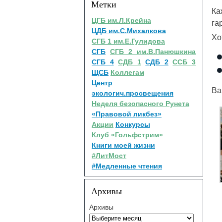
Метки
Ка
ЦГБ им.Л.Крейна
га
ЦДБ им.С.Михалкова
Хо
СГБ 1 им.Е.Гулидова
СГБ
СГБ 2 им.В.Панюшкина
СГБ 4
СДБ 1
СДБ 2
ССБ 3
ЩСБ
Коллегам
Центр
Ва
экологич.просвещения
Неделя безопасного Рунета
«Правовой ликбез»
Акции
Конкурсы
Клуб «Гольфстрим»
Книги моей жизни
#ЛитМост
#Медленные чтения
Архивы
Архивы