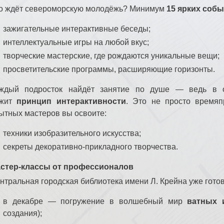
о ждёт североморскую молодёжь? Минимум
15 ярких соб
зажигательные интерактивные беседы;
интеллектуальные игры на любой вкус;
творческие мастерские, где рождаются уникальные вещи;
просветительские программы, расширяющие горизонты.
ждый подросток найдёт занятие по душе — ведь в о
ежит
принцип интерактивности
. Это не просто времяп
ытных мастеров вы освоите:
техники изобразительного искусства;
секреты декоративно‑прикладного творчества.
стер‑классы от профессионалов
нтральная городская библиотека имени Л. Крейна уже гото
в декабре — погружение в волшебный мир
ватных 
создания);