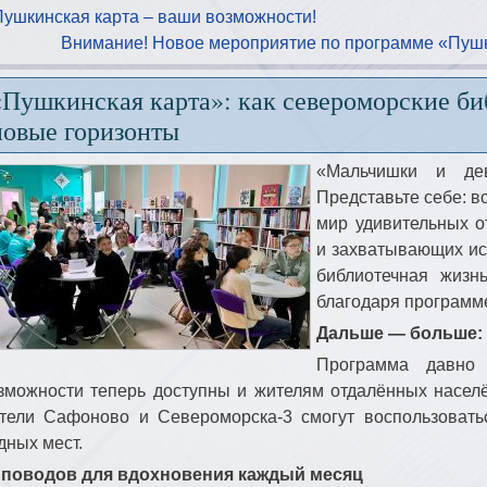
Пушкинская карта – ваши возможности!
Внимание! Новое мероприятие по программе «Пушк
«Пушкинская карта»: как североморские б
новые горизонты
«Мальчишки и дев
Представьте себе: в
мир удивительных о
и захватывающих ис
библиотечная жизн
благодаря программ
Дальше — больше: 
Программа давно 
зможности теперь доступны и жителям отдалённых насел
тели Сафоново и Североморска‑3 смогут воспользовать
дных мест.
 поводов для вдохновения каждый месяц