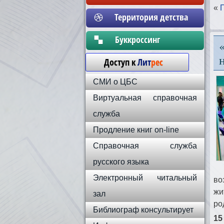
«
Территория детства
Бyккpoccинг
Доступ к
Лит
рес
СМИ о ЦБС
Виртуальная справочная
служба
Продление книг on-line
Справочная служба
русского языка
Электронный читальный
во
жи
зал
ро
Библиограф консультирует
15