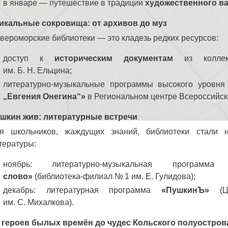
в январе — путешествие в традиции
художественного в
икальные сокровища: от архивов до муз
вероморские библиотеки — это кладезь редких ресурсов:
доступ к
историческим документам
из коллекц
им. Б. Н. Ельцина;
литературно‑музыкальные программы высокого уровн
„Евгения Онегина“»
в Региональном центре Всероссийско
шкин жив: литературные встречи
я школьников, жаждущих знаний, библиотеки стали 
тературы:
ноябрь: литературно‑музыкальная програм
слово»
(библиотека‑филиал № 1 им. Е. Гулидова);
декабрь: литературная программа
«ПушкинЪ»
(Це
им. С. Михалкова).
 героев былых времён до чудес Кольского полуостров