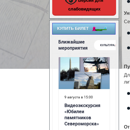
Версия для
слабовидящих
Ун
Се
КУПИТЬ БИЛЕТ
Пу
Дл
ли
От