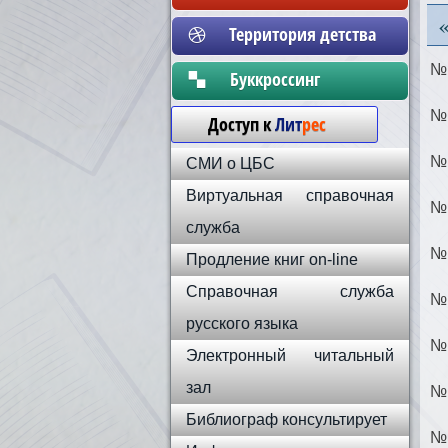
Территория детства
№ 
Бyккpoccинг
№ 
Доступ к
Лит
рес
№ 
СМИ о ЦБС
Виртуальная справочная
№ 
служба
№ 
Продление книг on-line
Справочная служба
№ 
русского языка
№ 
Электронный читальный
зал
№ 
Библиограф консультирует
№ 