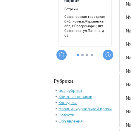
№ 
№ 
№ 
№ 
№ 
№ 
Рубрики
№ 
Без рубрики
Книжные новинки
№ 
Конкурсы
Новинки журнальной прозы
№ 
Новости
Объявления
№ 