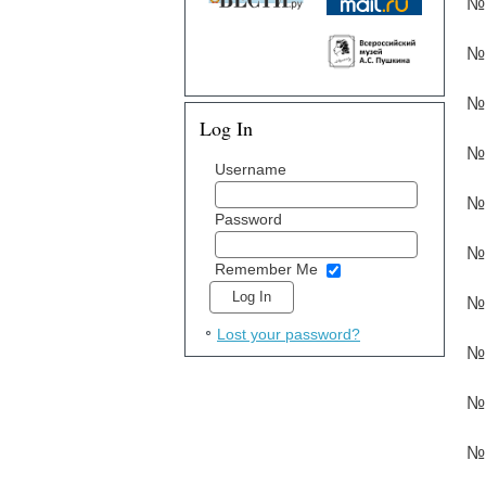
№ 
№ 
№ 
Log In
№ 
Username
№ 
Password
№ 
Remember Me
№ 
Lost your password?
№ 
№ 
№ 