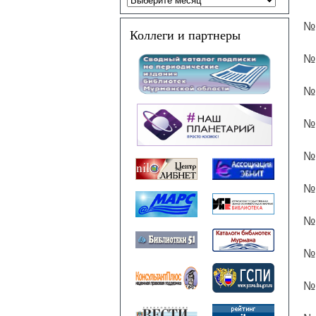
№ 
Коллеги и партнеры
№ 
№ 
№ 
№ 
№ 
№ 
№ 
№ 