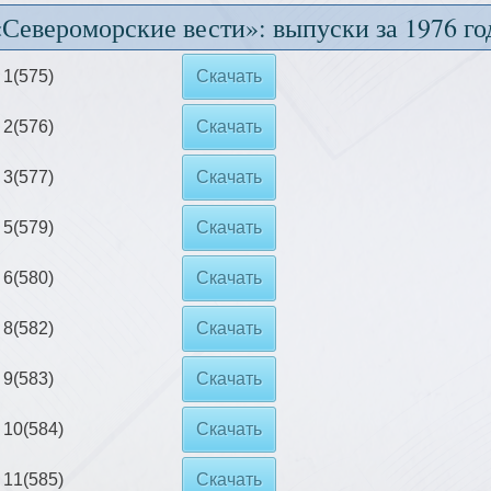
«Североморские вести»: выпуски за 1976 го
1(575)
Скачать
2(576)
Скачать
3(577)
Скачать
5(579)
Скачать
6(580)
Скачать
8(582)
Скачать
9(583)
Скачать
10(584)
Скачать
11(585)
Скачать