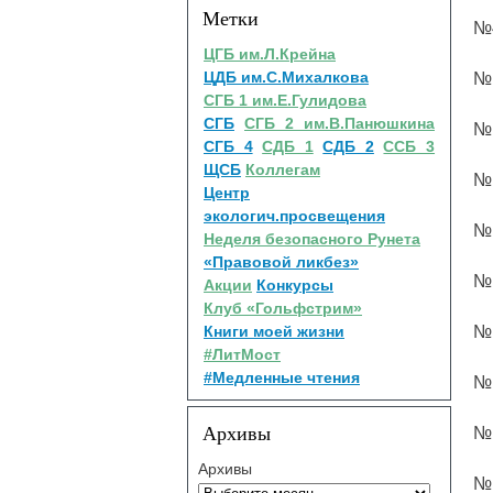
Метки
№4
ЦГБ им.Л.Крейна
ЦДБ им.С.Михалкова
№ 
СГБ 1 им.Е.Гулидова
СГБ
СГБ 2 им.В.Панюшкина
№ 
СГБ 4
СДБ 1
СДБ 2
ССБ 3
ЩСБ
Коллегам
№ 
Центр
экологич.просвещения
№ 
Неделя безопасного Рунета
«Правовой ликбез»
№ 
Акции
Конкурсы
Клуб «Гольфстрим»
Книги моей жизни
№ 
#ЛитМост
#Медленные чтения
№ 
Архивы
№ 
Архивы
№ 