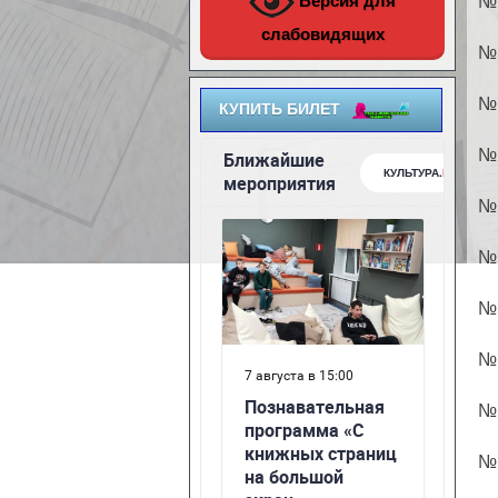
Версия для
№ 
слабовидящих
№ 
№ 
КУПИТЬ БИЛЕТ
№ 
№ 
№ 
№ 
№ 
№ 
№ 