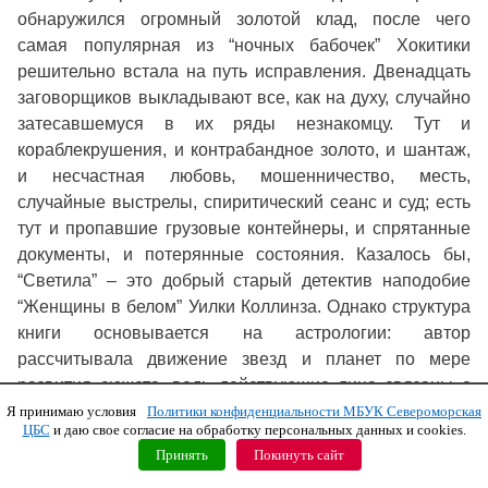
обнаружился огромный золотой клад, после чего
самая популярная из “ночных бабочек” Хокитики
решительно встала на путь исправления. Двенадцать
заговорщиков выкладывают все, как на духу, случайно
затесавшемуся в их ряды незнакомцу. Тут и
кораблекрушения, и контрабандное золото, и шантаж,
и несчастная любовь, мошенничество, месть,
случайные выстрелы, спиритический сеанс и суд; есть
тут и пропавшие грузовые контейнеры, и спрятанные
документы, и потерянные состояния. Казалось бы,
“Светила” – это добрый старый детектив наподобие
“Женщины в белом” Уилки Коллинза. Однако структура
книги основывается на астрологии: автор
рассчитывала движение звезд и планет по мере
развития сюжета, ведь действующие лица связаны с
небесными телами. Двенадцать “звездных” героев,
Я принимаю условия
Политики конфиденциальности МБУК Североморская
ЦБС
и даю свое согласие на обработку персональных данных и cookies.
соответствующих зодиакальным знакам, и семь
Принять
Покинуть сайт
“планетарных” – все вращаются вокруг героя-“земли”,