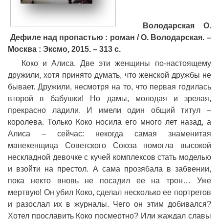
Володарская О.
Дефиле над пропастью : роман / О. Володарская. –
Москва : Эксмо, 2015. – 313 с.
Коко и Алиса. Две эти женщины по-настоящему
дружили, хотя принято думать, что женской дружбы не
бывает. Дружили, несмотря на то, что первая годилась
второй в бабушки! Но дамы, молодая и зрелая,
прекрасно ладили. И имели один общий титул –
королева. Только Коко носила его много лет назад, а
Алиса – сейчас: некогда самая знаменитая
манекенщица Советского Союза помогла высокой
нескладной девочке с кучей комплексов стать моделью
и взойти на престол. А сама прозябала в забвении,
пока некто вновь не посадил ее на трон… Уже
мертвую! Он убил Коко, сделал несколько ее портретов
и разослал их в журналы. Чего он этим добивался?
Хотел прославить Коко посмертно? Или жаждал славы