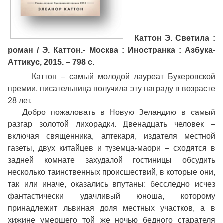
Каттон Э
. Светила :
роман / Э. Каттон.- Москва : Иностранка : Азбука-
Аттикус, 2015. – 798 с.
Каттон – самый молодой лауреат Букеровской
премии, писательница получила эту награду в возрасте
28 лет.
Добро пожаловать в Новую Зеландию в самый
разгар золотой лихорадки. Двенадцать человек –
включая священника, аптекаря, издателя местной
газеты, двух китайцев и туземца-маори – сходятся в
задней комнате захудалой гостиницы обсудить
несколько таинственных происшествий, в которые они,
так или иначе, оказались впутаны: бесследно исчез
фантастически удачливый юноша, которому
принадлежит львиная доля местных участков, а в
хижине умершего той же ночью бедного старателя