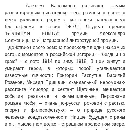
Алексея Варламова называют самым
разносторонним писателем – его романы и повести
легко уживаются рядом с мастерски написанными
биографиями в серии “ЖЗЛ”. Лауреат премии
“БОЛЬШАЯ КНИГА”, премии Александра
Солженицына и Патриаршей литературной премии.
Действие нового романа происходит в один из самых
острых моментов в российской истории – “бездны на
краю” – с лета 1914 по зиму 1918. В нем живут и
умирают герои, в которых порой угадываются
известные личности: Григорий Распутин, Василий
Розанов, Михаил Пришвин, скандальный иеромонах-
расстрига Илиодор и сектант Щетинкин; мешаются
события реальные и вымышленные. Персонажи
романа любят – очень по-русски, роковой страстью,
спорят и философствуют – о природе русского
человека, вседозволенности, Ницше, будущем страны
и о… мысленном волке – страшном прелестном звере,