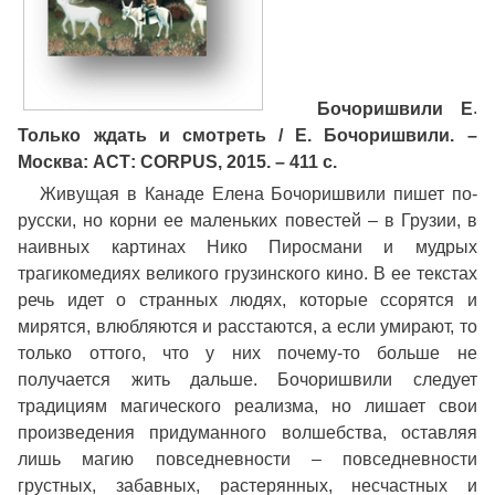
Бочоришвили Е
.
Только ждать и смотреть / Е. Бочоришвили. –
Москва: АСТ: CORPUS, 2015. – 411 с.
Живущая в Канаде Елена Бочоришвили пишет по-
русски, но корни ее маленьких повестей – в Грузии, в
наивных картинах Нико Пиросмани и мудрых
трагикомедиях великого грузинского кино. В ее текстах
речь идет о странных людях, которые ссорятся и
мирятся, влюбляются и расстаются, а если умирают, то
только оттого, что у них почему-то больше не
получается жить дальше. Бочоришвили следует
традициям магического реализма, но лишает свои
произведения придуманного волшебства, оставляя
лишь магию повседневности – повседневности
грустных, забавных, растерянных, несчастных и