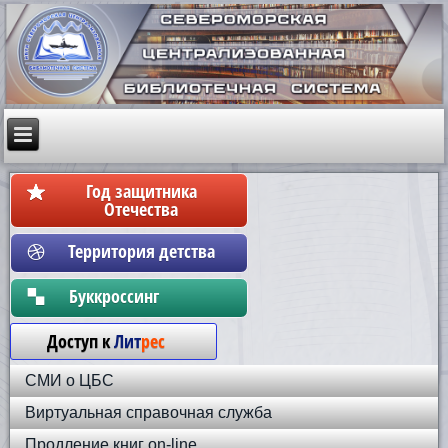
Год защитника
Отечества
Территория детства
Бyккpoccинг
Доступ к
Лит
рес
СМИ о ЦБС
Виртуальная справочная служба
Продление книг on-line