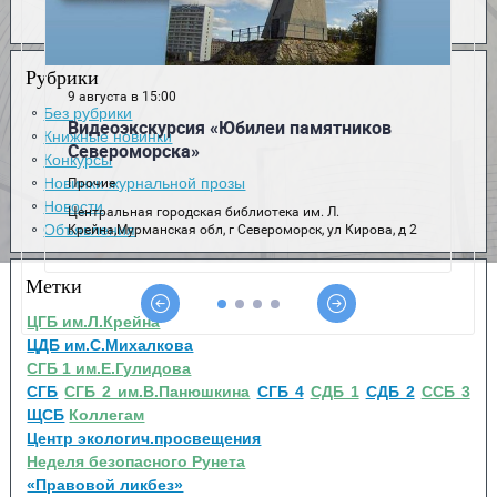
Рубрики
Без рубрики
Книжные новинки
Конкурсы
Новинки журнальной прозы
Новости
Объявления
Метки
ЦГБ им.Л.Крейна
ЦДБ им.С.Михалкова
СГБ 1 им.Е.Гулидова
СГБ
СГБ 2 им.В.Панюшкина
СГБ 4
СДБ 1
СДБ 2
ССБ 3
ЩСБ
Коллегам
Центр экологич.просвещения
Неделя безопасного Рунета
«Правовой ликбез»