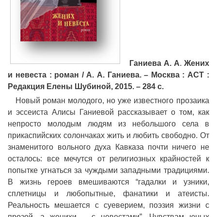
Ганиева А. А
.
Жених
и невеста : роман / А. А. Ганиева. – Москва : АСТ :
Редакция Елены Шубиной, 2015. – 284 с.
Новый роман молодого, но уже известного прозаика
и эссеиста Алисы Ганиевой рассказывает о том, как
непросто молодым людям из небольшого села в
прикаспийских солончаках жить и любить свободно. От
знаменитого вольного духа Кавказа почти ничего не
осталось: все мечутся от религиозных крайностей к
попытке угнаться за чуждыми западными традициями.
В жизнь героев вмешиваются “гадалки и узники,
сплетницы и любопытные, фанатики и атеисты.
Реальность мешается с суеверием, поэзия жизни с
прозой, а женихи – с невестами”. Чувствам юных