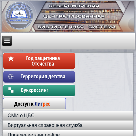
Год защитника
Отечества
Территория детства
Бyккpoccинг
Доступ к
Лит
рес
СМИ о ЦБС
Виртуальная справочная служба
Продление книг on-line