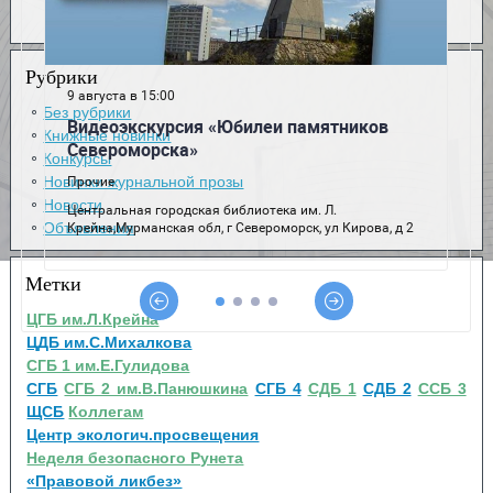
Рубрики
Без рубрики
Книжные новинки
Конкурсы
Новинки журнальной прозы
Новости
Объявления
Метки
ЦГБ им.Л.Крейна
ЦДБ им.С.Михалкова
СГБ 1 им.Е.Гулидова
СГБ
СГБ 2 им.В.Панюшкина
СГБ 4
СДБ 1
СДБ 2
ССБ 3
ЩСБ
Коллегам
Центр экологич.просвещения
Неделя безопасного Рунета
«Правовой ликбез»