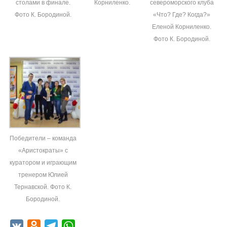
столами в финале.
Корниленко.
североморского клуба
Фото К. Бородиной.
«Что? Где? Когда?»
Еленой Корниленко.
Фото К. Бородиной.
Победители – команда
«Аристократы» с
куратором и играющим
тренером Юлией
Тернавской. Фото К.
Бородиной.
VK
Odnoklassniki
Telegram
WhatsApp