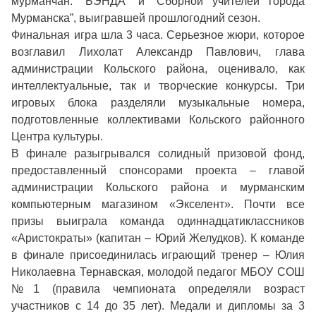
мурманчан: “БЭНДА” и “Сборной учителей города
Мурманска”, выигравшей прошлогодний сезон.
Финальная игра шла 3 часа. Серьезное жюри, которое
возглавил Лихолат Александр Павлович, глава
администрации Кольского района, оценивало, как
интеллектуальные, так и творческие конкурсы. Три
игровых блока разделяли музыкальные номера,
подготовленные коллективами Кольского районного
Центра культуры.
В финале разыгрывался солидный призовой фонд,
предоставленный спонсорами проекта – главой
администрации Кольского района и мурманским
компьютерным магазином «Экселент». Почти все
призы выиграла команда одиннадцатиклассников
«Аристократы» (капитан – Юрий Желудков). К команде
в финале присоединилась играющий тренер – Юлия
Николаевна Тернавская, молодой педагог МБОУ СОШ
№1 (правила чемпионата определяли возраст
участников с 14 до 35 лет). Медали и дипломы за 3