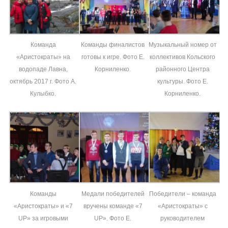
Команда
Команды финалистов
Музыкальный номер от
«Аристократы» на
готовы к игре. Фото Е.
коллективов Кольского
водопаде Лавна,
Корниленко.
районного Центра
октябрь 2017 г. Фото А.
культуры. Фото Е.
Кулыбко.
Корниленко.
Команды
Медали победителей
Победители – команда
«Аристократы» и «7
вручены команде «7
«Аристократы» с
UP» за игровыми
UP». Фото Е.
руководителем