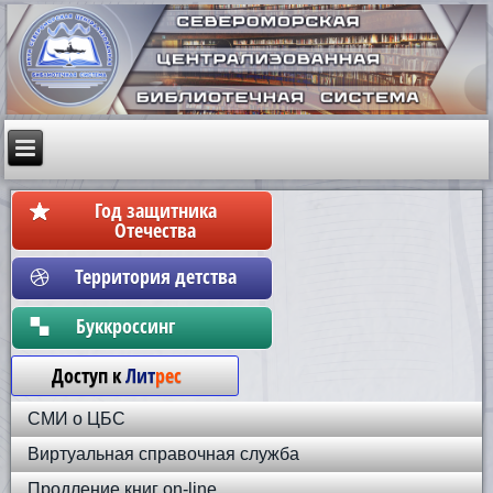
Год защитника
Отечества
Территория детства
Бyккpoccинг
Доступ к
Лит
рес
СМИ о ЦБС
Виртуальная справочная служба
Продление книг on-line