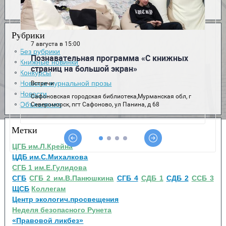
Рубрики
Без рубрики
Книжные новинки
Конкурсы
Новинки журнальной прозы
Новости
Объявления
Метки
ЦГБ им.Л.Крейна
ЦДБ им.С.Михалкова
СГБ 1 им.Е.Гулидова
СГБ
СГБ 2 им.В.Панюшкина
СГБ 4
СДБ 1
СДБ 2
ССБ 3
ЩСБ
Коллегам
Центр экологич.просвещения
Неделя безопасного Рунета
«Правовой ликбез»