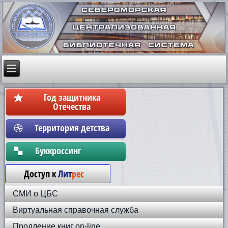
Год защитника
Отечества
Территория детства
Бyккpoccинг
Доступ к
Лит
рес
СМИ о ЦБС
Виртуальная справочная служба
Продление книг on-line