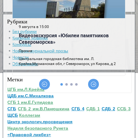
Рубрики
Без рубрики
Книжные новинки
Конкурсы
Новинки журнальной прозы
Новости
Объявления
Метки
ЦГБ им.Л.Крейна
ЦДБ им.С.Михалкова
СГБ 1 им.Е.Гулидова
СГБ
СГБ 2 им.В.Панюшкина
СГБ 4
СДБ 1
СДБ 2
ССБ 3
ЩСБ
Коллегам
Центр экологич.просвещения
Неделя безопасного Рунета
«Правовой ликбез»