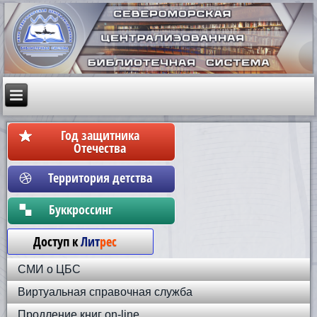
Год защитника
Отечества
Территория детства
Бyккpoccинг
Доступ к
Лит
рес
СМИ о ЦБС
Виртуальная справочная служба
Продление книг on-line