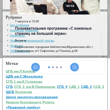
Рубрики
Без рубрики
Книжные новинки
Конкурсы
Новинки журнальной прозы
Новости
Объявления
Метки
ЦГБ им.Л.Крейна
ЦДБ им.С.Михалкова
СГБ 1 им.Е.Гулидова
СГБ
СГБ 2 им.В.Панюшкина
СГБ 4
СДБ 1
СДБ 2
ССБ 3
ЩСБ
Коллегам
Центр экологич.просвещения
Неделя безопасного Рунета
«Правовой ликбез»