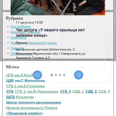
Рубрики
Без рубрики
Книжные новинки
Конкурсы
Новинки журнальной прозы
Новости
Объявления
Метки
ЦГБ им.Л.Крейна
ЦДБ им.С.Михалкова
СГБ 1 им.Е.Гулидова
СГБ
СГБ 2 им.В.Панюшкина
СГБ 4
СДБ 1
СДБ 2
ССБ 3
ЩСБ
Коллегам
Центр экологич.просвещения
Неделя безопасного Рунета
«Правовой ликбез»