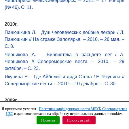
Чеботарева //РиО-Североморск. – 2011. – 17 ноября
(№ 46). С. 11.
2010г.
Панюшкина Л. Душ человеческих добрые лекари / Л.
Панюшкин // На страже Заполярья. – 2010. – 26 мая. –
С. 8.
Черникова А. Библиотека в расцвете лет / А.
Черникова // Североморские вести. – 2010. – 29
октября. – С. 23.
Якунина Е. Где Айболит и дядя Степа / Е. Якунина //
Североморские вести. – 2010. – 10 декабря. – С. 30.
2009г.
Александрова И. Библиотека для души / И.
Я принимаю условия
Политики конфиденциальности МБУК Североморская
ЦБС
и даю свое согласие на обработку персональных данных и cookies.
Александрова // Североморские вести. – 2009. – 10
Принять
Покинуть сайт
апреля. – С. 21.