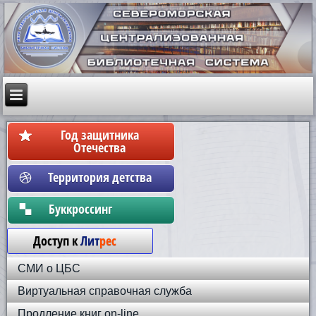
Год защитника
Отечества
Территория детства
Бyккpoccинг
Доступ к
Лит
рес
СМИ о ЦБС
Виртуальная справочная служба
Продление книг on-line