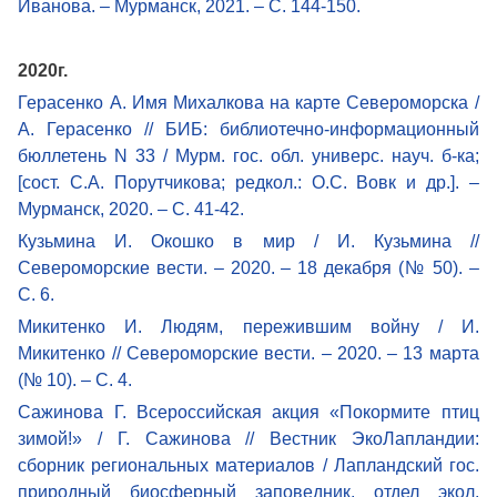
Иванова. – Мурманск, 2021. – С. 144-150.
2020г.
Герасенко А. Имя Михалкова на карте Североморска /
А. Герасенко // БИБ: библиотечно-информационный
бюллетень N 33 / Мурм. гос. обл. универс. науч. б-ка;
[сост. С.А. Порутчикова; редкол.: О.С. Вовк и др.]. –
Мурманск, 2020. – С. 41-42.
Кузьмина И. Окошко в мир / И. Кузьмина //
Североморские вести. – 2020. – 18 декабря (№ 50). –
С. 6.
Микитенко И. Людям, пережившим войну / И.
Микитенко // Североморские вести. – 2020. – 13 марта
(№ 10). – С. 4.
Сажинова Г. Всероссийская акция «Покормите птиц
зимой!» / Г. Сажинова // Вестник ЭкоЛапландии:
сборник региональных материалов / Лапландский гос.
природный биосферный заповедник, отдел экол.