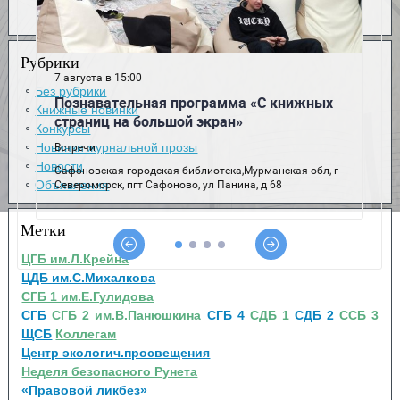
Рубрики
Без рубрики
Книжные новинки
Конкурсы
Новинки журнальной прозы
Новости
Объявления
Метки
ЦГБ им.Л.Крейна
ЦДБ им.С.Михалкова
СГБ 1 им.Е.Гулидова
СГБ
СГБ 2 им.В.Панюшкина
СГБ 4
СДБ 1
СДБ 2
ССБ 3
ЩСБ
Коллегам
Центр экологич.просвещения
Неделя безопасного Рунета
«Правовой ликбез»