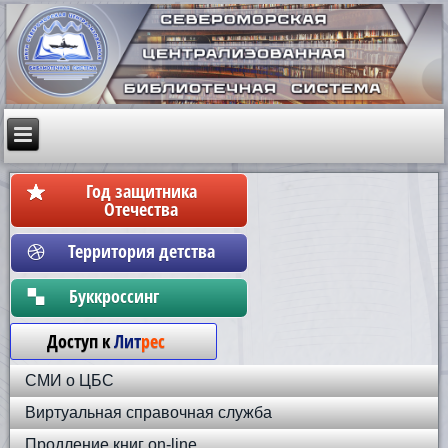
Год защитника
Отечества
Территория детства
Бyккpoccинг
Доступ к
Лит
рес
СМИ о ЦБС
Виртуальная справочная служба
Продление книг on-line