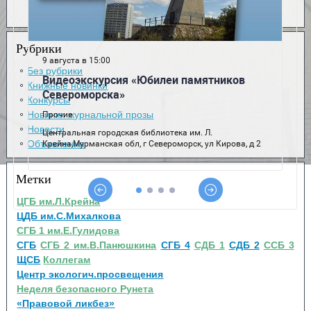
Рубрики
Без рубрики
Книжные новинки
Конкурсы
Новинки журнальной прозы
Новости
Объявления
Метки
ЦГБ им.Л.Крейна
ЦДБ им.С.Михалкова
СГБ 1 им.Е.Гулидова
СГБ
СГБ 2 им.В.Панюшкина
СГБ 4
СДБ 1
СДБ 2
ССБ 3
ЩСБ
Коллегам
Центр экологич.просвещения
Неделя безопасного Рунета
«Правовой ликбез»