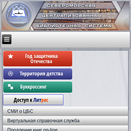
Год защитника
Отечества
Территория детства
Бyккpoccинг
Доступ к
Лит
рес
СМИ о ЦБС
Виртуальная справочная служба
Продление книг on-line