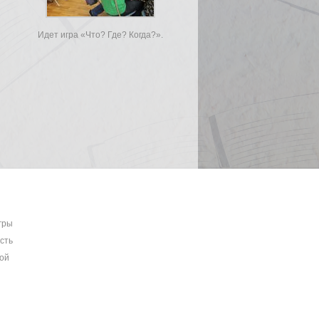
Идет игра «Что? Где? Когда?».
гры
сть
ной