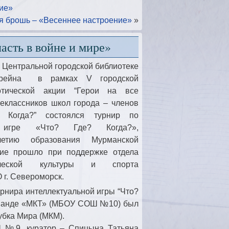
ие»
ая брошь – «Весеннее настроение»
»
сть в войне и мире»
в Центральной городской библиотеке
рейна в рамках V городской
иотической акции “Герои на все
еклассников школ города – членов
 Когда?” состоялся турнир по
й игре «Что? Где? Когда?»,
летию образования Мурманской
тие прошло при поддержке отдела
ической культуры и спорта
 г. Североморск.
рнира интеллектуальной игры “Что?
 команде «МКТ» (МБОУ СОШ №10) был
убка Мира (МКМ).
 №9, куратор – Спицына Татьяна