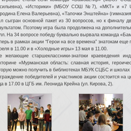
сильевна), «Историки» (МБОУ СОШ №7), «МКТ» и «7
родина Елена Валерьевна), «Тапочки Энштейна» (гимнази
л сыгран основной пакет из 30 вопросов, но к финалу 
зультатом. Поэтому игра была продолжена на дополнительн
лл. На 34 вопросе победу буквально вырвала команда «Ба
перь в рамках акции “Герои на все времена” знатокам еще 
реля в 11.00 и в «Холодные игры» 13 мая в 11.00.
е желающие старшеклассники-знатоки краеведения ин
кторине «Мурманская область: славная история, героиче
торую можно получить в библиотеках МБУК СЦБС и школах 
граждение победителей и участников акции состоится на 
да в 17.00 в ЦГБ им. Леонида Крейна (ул. Кирова, 2).