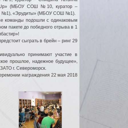
 Up» (МБОУ СОШ №10, куратор –
я №1), «Эрудиты» (МБОУ СОШ №1).
две команды подошли с одинаковым
ом пакете до победного отрыва в 1
мбастир»!
предстоит сыграть в брейн – ринг 29
дивидуально принимают участие в
ское прошлое, надежное будущее»,
ЗАТО г. Североморск.
церемонии награждения 22 мая 2018