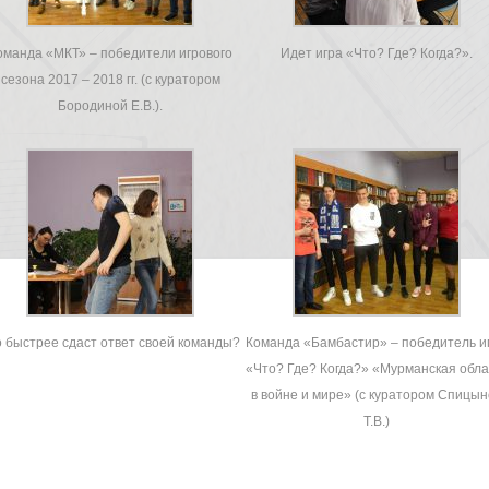
оманда «МКТ» – победители игрового
Идет игра «Что? Где? Когда?».
сезона 2017 – 2018 гг. (с куратором
Бородиной Е.В.).
о быстрее сдаст ответ своей команды?
Команда «Бамбастир» – победитель и
«Что? Где? Когда?» «Мурманская обла
в войне и мире» (с куратором Спицы
Т.В.)