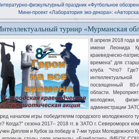
Литературно-физкультурный праздник «Футбольное обозрен
Мини-проект «Лаборатория эко-декора»: «Авторск
Интеллектуальный турнир «Мурманская обла
8 апреля 2018 года 
имени Леонида К
краеведческо-патр
времена” для старш
клуба “Что? Где?
интеллектуально
посвященный 80-
области. Мероприя
молодежи, физ
администрации ЗАТО
ред началом игры победителям городского молодежного ту
е? Когда?” сезона 2017– 2018 гг. в ЗАТО г. Североморск
учен Диплом и Кубок за победу в 7-ми турах Молодежного К
 игровые столы сели команды «Бамбастир» (МБОУ СОШ