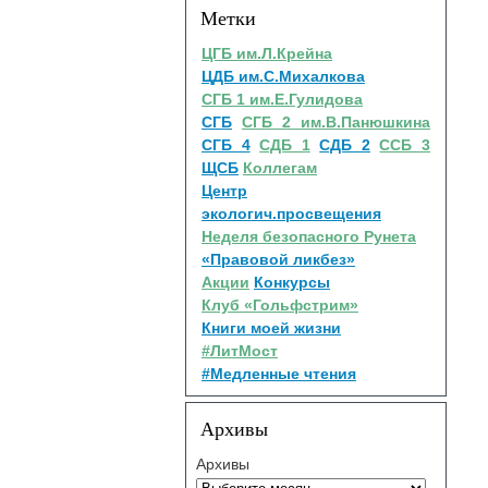
Метки
ЦГБ им.Л.Крейна
ЦДБ им.С.Михалкова
СГБ 1 им.Е.Гулидова
СГБ
СГБ 2 им.В.Панюшкина
СГБ 4
СДБ 1
СДБ 2
ССБ 3
ЩСБ
Коллегам
Центр
экологич.просвещения
Неделя безопасного Рунета
«Правовой ликбез»
Акции
Конкурсы
Клуб «Гольфстрим»
Книги моей жизни
#ЛитМост
#Медленные чтения
Архивы
Архивы