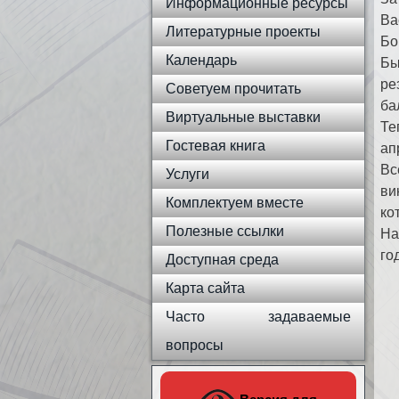
Информационные ресурсы
Ва
Литературные проекты
Бо
Календарь
Бы
ре
Советуем прочитать
ба
Виртуальные выставки
Те
Гостевая книга
ап
Вс
Услуги
ви
Комплектуем вместе
ко
Полезные ссылки
На
го
Доступная среда
Карта сайта
Часто задаваемые
вопросы