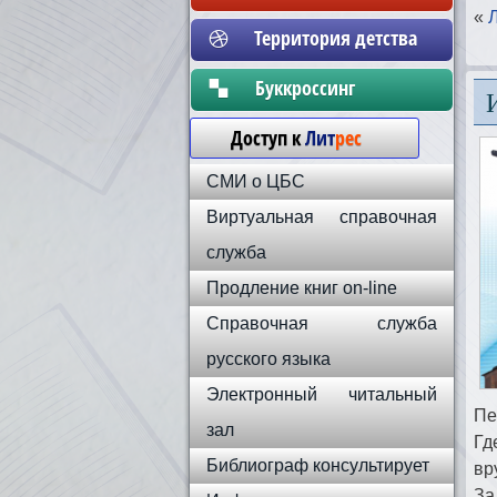
«
Территория детства
Бyккpoccинг
Доступ к
Лит
рес
СМИ о ЦБС
Виртуальная справочная
служба
Продление книг on-line
Справочная служба
русского языка
Электронный читальный
Пе
зал
Гд
Библиограф консультирует
вр
За