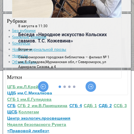
Рубрики
Без рубрики
Книжные новинки
Конкурсы
Новинки журнальной прозы
Новости
Объявления
Метки
ЦГБ им.Л.Крейна
ЦДБ им.С.Михалкова
СГБ 1 им.Е.Гулидова
СГБ
СГБ 2 им.В.Панюшкина
СГБ 4
СДБ 1
СДБ 2
ССБ 3
ЩСБ
Коллегам
Центр экологич.просвещения
Неделя безопасного Рунета
«Правовой ликбез»