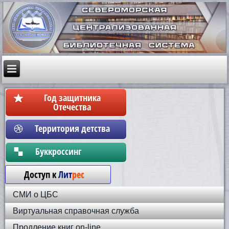
Год защитника
Отечества
Территория детства
Бyккpoccинг
Доступ к
Лит
рес
СМИ о ЦБС
Виртуальная справочная служба
Продление книг on-line