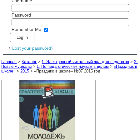
Username
Password
Remember Me
Lost your password?
Главная
>
Каталог
>
1. Электронный читальный зал для педагогов
>
2.
Новые журналы
>
1. По педагогическим наукам в целом
>
«Праздник в
школе»
>
2015
> «Праздник в школе» №07 2015 год