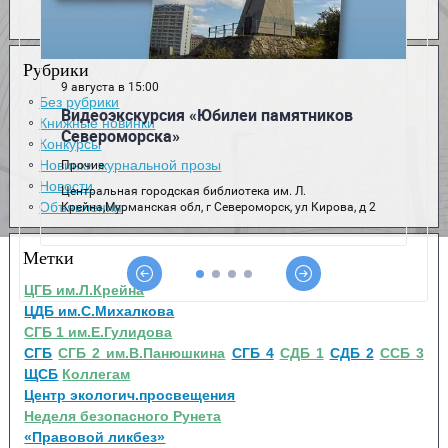
Рубрики
Без рубрики
Книжные новинки
Конкурсы
Новинки журнальной прозы
Новости
Объявления
Метки
ЦГБ им.Л.Крейна
ЦДБ им.С.Михалкова
СГБ 1 им.Е.Гулидова
СГБ
СГБ 2 им.В.Панюшкина
СГБ 4
СДБ 1
СДБ 2
ССБ 3
ЩСБ
Коллегам
Центр экологич.просвещения
Неделя безопасного Рунета
«Правовой ликбез»