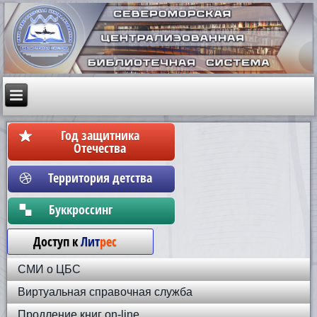
Год защитника
Отечества
Территория детства
Бyккpoccинг
Доступ к
Лит
рес
СМИ о ЦБС
Виртуальная справочная служба
Продление книг on-line