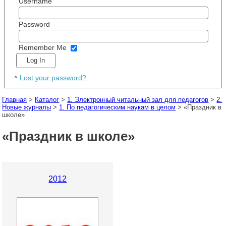
Username
Password
Remember Me
Lost your password?
Главная
>
Каталог
>
1. Электронный читальный зал для педагогов
>
2.
Новые журналы
>
1. По педагогическим наукам в целом
> «Праздник в
школе»
«Праздник в школе»
2012