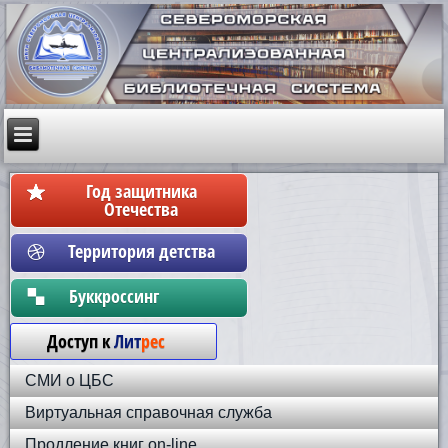
Год защитника
Отечества
Территория детства
Бyккpoccинг
Доступ к
Лит
рес
СМИ о ЦБС
Виртуальная справочная служба
Продление книг on-line