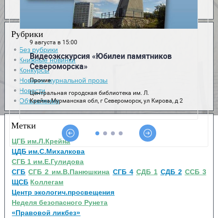
Рубрики
Без рубрики
Книжные новинки
Конкурсы
Новинки журнальной прозы
Новости
Объявления
Метки
ЦГБ им.Л.Крейна
ЦДБ им.С.Михалкова
СГБ 1 им.Е.Гулидова
СГБ
СГБ 2 им.В.Панюшкина
СГБ 4
СДБ 1
СДБ 2
ССБ 3
ЩСБ
Коллегам
Центр экологич.просвещения
Неделя безопасного Рунета
«Правовой ликбез»