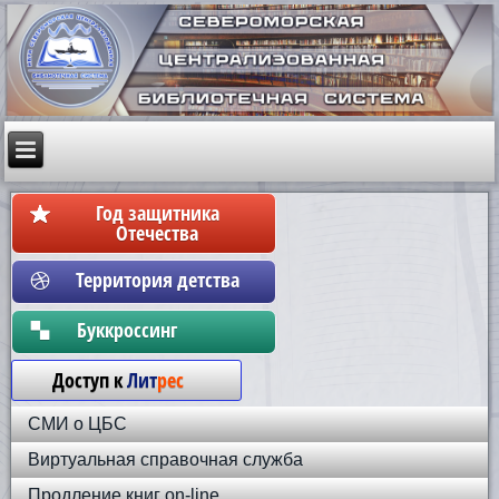
Год защитника
Отечества
Территория детства
Бyккpoccинг
Доступ к
Лит
рес
СМИ о ЦБС
Виртуальная справочная служба
Продление книг on-line