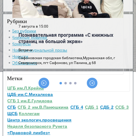
Рубрики
Без рубрики
Книжные новинки
Конкурсы
Новинки журнальной прозы
Новости
Объявления
Метки
ЦГБ им.Л.Крейна
ЦДБ им.С.Михалкова
СГБ 1 им.Е.Гулидова
СГБ
СГБ 2 им.В.Панюшкина
СГБ 4
СДБ 1
СДБ 2
ССБ 3
ЩСБ
Коллегам
Центр экологич.просвещения
Неделя безопасного Рунета
«Правовой ликбез»