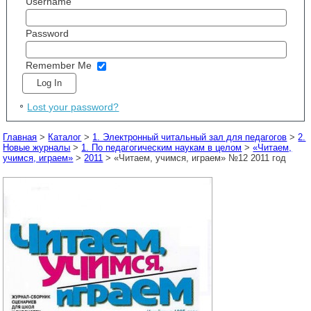
Username
Password
Remember Me
Lost your password?
Главная
>
Каталог
>
1. Электронный читальный зал для педагогов
>
2.
Новые журналы
>
1. По педагогическим наукам в целом
>
«Читаем,
учимся, играем»
>
2011
> «Читаем, учимся, играем» №12 2011 год