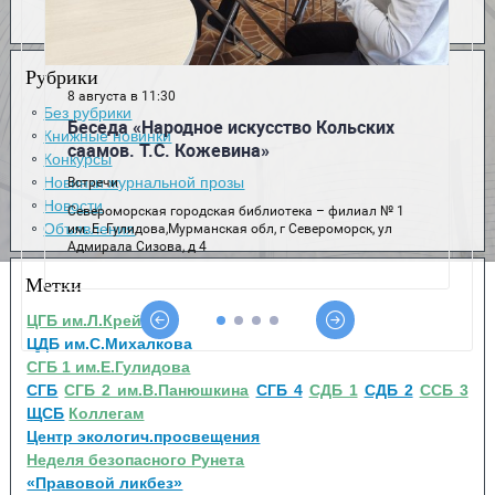
Рубрики
Без рубрики
Книжные новинки
Конкурсы
Новинки журнальной прозы
Новости
Объявления
Метки
ЦГБ им.Л.Крейна
ЦДБ им.С.Михалкова
СГБ 1 им.Е.Гулидова
СГБ
СГБ 2 им.В.Панюшкина
СГБ 4
СДБ 1
СДБ 2
ССБ 3
ЩСБ
Коллегам
Центр экологич.просвещения
Неделя безопасного Рунета
«Правовой ликбез»