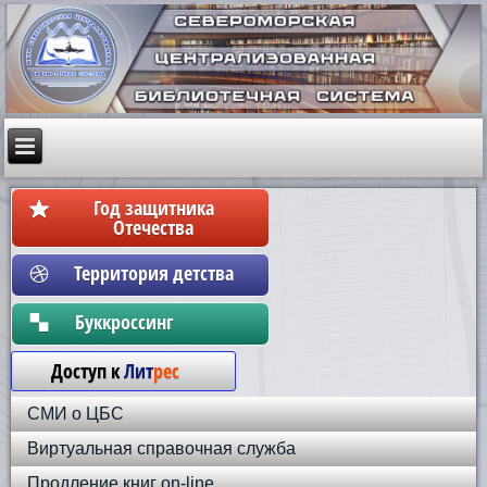
Год защитника
Отечества
Территория детства
Бyккpoccинг
Доступ к
Лит
рес
СМИ о ЦБС
Виртуальная справочная служба
Продление книг on-line