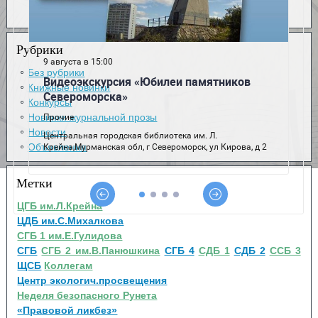
Рубрики
Без рубрики
Книжные новинки
Конкурсы
Новинки журнальной прозы
Новости
Объявления
Метки
ЦГБ им.Л.Крейна
ЦДБ им.С.Михалкова
СГБ 1 им.Е.Гулидова
СГБ
СГБ 2 им.В.Панюшкина
СГБ 4
СДБ 1
СДБ 2
ССБ 3
ЩСБ
Коллегам
Центр экологич.просвещения
Неделя безопасного Рунета
«Правовой ликбез»