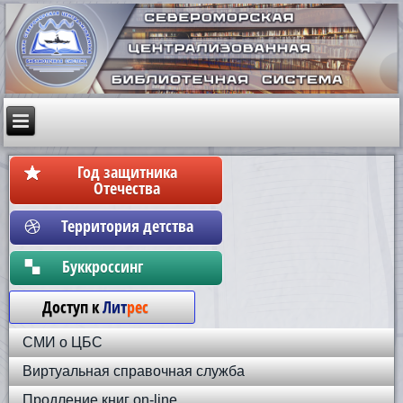
Год защитника
Отечества
Территория детства
Бyккpoccинг
Доступ к
Лит
рес
СМИ о ЦБС
Виртуальная справочная служба
Продление книг on-line