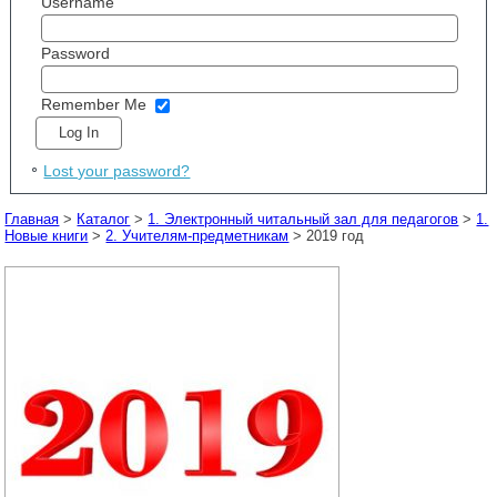
Username
Password
Remember Me
Lost your password?
Главная
>
Каталог
>
1. Электронный читальный зал для педагогов
>
1.
Новые книги
>
2. Учителям-предметникам
> 2019 год