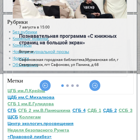
Рубрики
Без рубрики
Книжные новинки
Конкурсы
Новинки журнальной прозы
Новости
Объявления
Метки
ЦГБ им.Л.Крейна
ЦДБ им.С.Михалкова
СГБ 1 им.Е.Гулидова
СГБ
СГБ 2 им.В.Панюшкина
СГБ 4
СДБ 1
СДБ 2
ССБ 3
ЩСБ
Коллегам
Центр экологич.просвещения
Неделя безопасного Рунета
«Правовой ликбез»