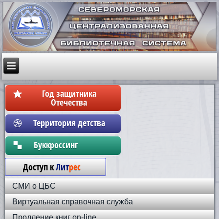
Год защитника
Отечества
Территория детства
Бyккpoccинг
Доступ к
Лит
рес
СМИ о ЦБС
Виртуальная справочная служба
Продление книг on-line