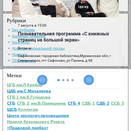
Рубрики
Без рубрики
Книжные новинки
Конкурсы
Новинки журнальной прозы
Новости
Объявления
Метки
ЦГБ им.Л.Крейна
ЦДБ им.С.Михалкова
СГБ 1 им.Е.Гулидова
СГБ
СГБ 2 им.В.Панюшкина
СГБ 4
СДБ 1
СДБ 2
ССБ 3
ЩСБ
Коллегам
Центр экологич.просвещения
Неделя безопасного Рунета
«Правовой ликбез»