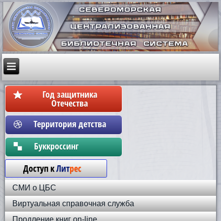
Год защитника
Отечества
Территория детства
Бyккpoccинг
Доступ к
Лит
рес
СМИ о ЦБС
Виртуальная справочная служба
Продление книг on-line