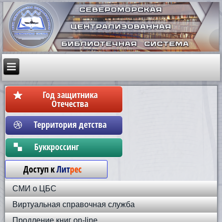
Год защитника
Отечества
Территория детства
Бyккpoccинг
Доступ к
Лит
рес
СМИ о ЦБС
Виртуальная справочная служба
Продление книг on-line