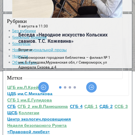
Рубрики
Без рубрики
Книжные новинки
Конкурсы
Новинки журнальной прозы
Новости
Объявления
Метки
ЦГБ им.Л.Крейна
ЦДБ им.С.Михалкова
СГБ 1 им.Е.Гулидова
СГБ
СГБ 2 им.В.Панюшкина
СГБ 4
СДБ 1
СДБ 2
ССБ 3
ЩСБ
Коллегам
Центр экологич.просвещения
Неделя безопасного Рунета
«Правовой ликбез»