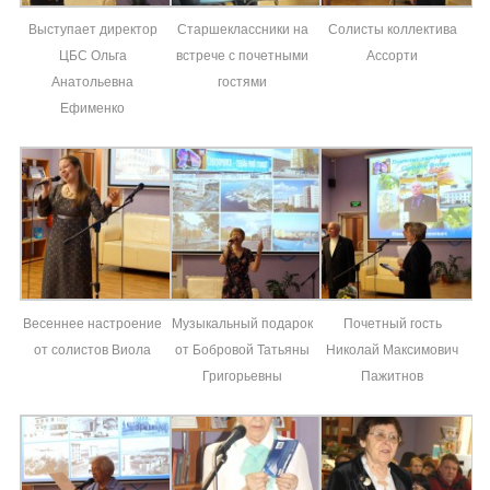
Выступает директор
Старшеклассники на
Солисты коллектива
ЦБС Ольга
встрече с почетными
Ассорти
Анатольевна
гостями
Ефименко
Весеннее настроение
Музыкальный подарок
Почетный гость
от солистов Виола
от Бобровой Татьяны
Николай Максимович
Григорьевны
Пажитнов