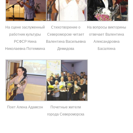
На сцене заслуженный
Стихотворение о
На вопросы викторины
работник культуры
Североморске читает
отвечает Валентина
РСФСР Нина
Валентина Васильевна
Александровна
Николаевна Потемкина
Демидова
Басалгина
Поет Алена Адамсон
Почетные жители
города Североморска