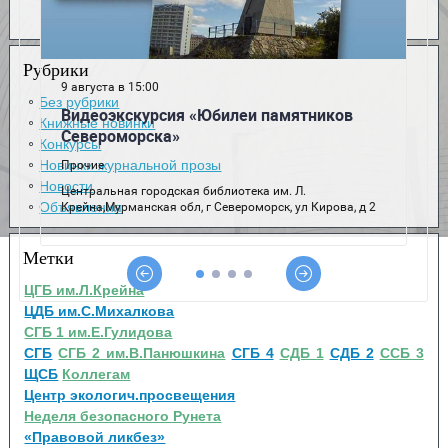
Рубрики
Без рубрики
Книжные новинки
Конкурсы
Новинки журнальной прозы
Новости
Объявления
Метки
ЦГБ им.Л.Крейна
ЦДБ им.С.Михалкова
СГБ 1 им.Е.Гулидова
СГБ
СГБ 2 им.В.Панюшкина
СГБ 4
СДБ 1
СДБ 2
ССБ 3
ЩСБ
Коллегам
Центр экологич.просвещения
Неделя безопасного Рунета
«Правовой ликбез»