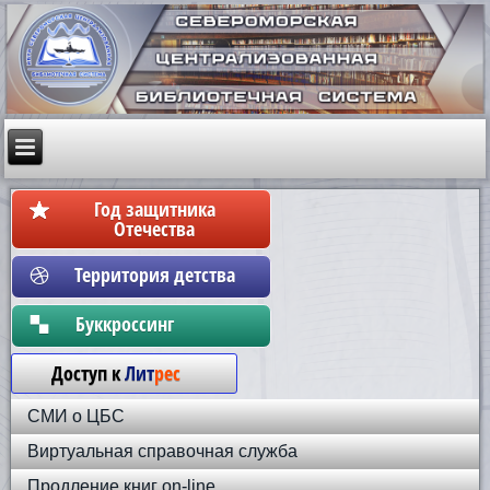
Год защитника
Отечества
Территория детства
Бyккpoccинг
Доступ к
Лит
рес
СМИ о ЦБС
Виртуальная справочная служба
Продление книг on-line