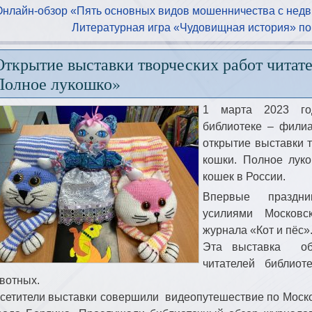
Онлайн-обзор «Пять основных видов мошенничества с недв
Литературная игра «Чудовищная история» по
Открытие выставки творческих работ читат
Полное лукошко»
1 марта 2023 го
библиотеке – фили
открытие выставки т
кошки. Полное лук
кошек в России.
Впервые праздник
усилиями Московс
журнала «Кот и пёс»
Эта выставка объ
читателей библио
вотных.
сетители выставки совершили видеопутешествие по Моско