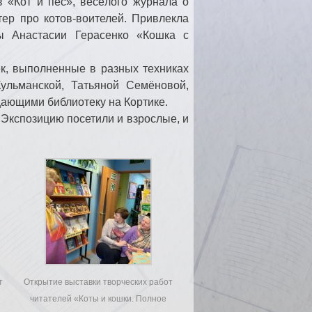
 «Кот и пес», весёлого журнала о
ер про котов-воителей. Привлекла
цы Анастасии Герасенко «Кошка с
к, выполненные в разных техниках
ульманской, Татьяной Семёновой,
ающими библиотеку на Кортике.
. Экспозицию посетили и взрослые, и
т
Открытие выставки творческих работ
читателей «Коты и кошки. Полное