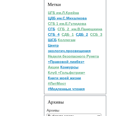
Метки
ЦГБ им.Л.Крейна
ЦДБ им.С.Михалкова
СГБ 1 им.Е.Гулидова
СГБ
СГБ 2 им.В.Панюшкина
СГБ 4
СДБ 1
СДБ 2
ССБ 3
ЩСБ
Коллегам
Центр
экологич.просвещения
Неделя безопасного Рунета
«Правовой ликбез»
Акции
Конкурсы
Клуб «Гольфстрим»
Книги моей жизни
#ЛитМост
#Медленные чтения
Архивы
Архивы