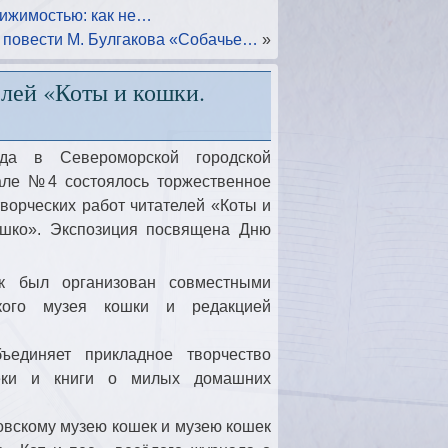
ижимостью: как не…
 повести М. Булгакова «Собачье…
»
елей «Коты и кошки.
да в Североморской городской
але №4 состоялось торжественное
ворческих работ читателей «Коты и
ошко». Экспозиция посвящена Дню
 был организован совместными
кого музея кошки и редакцией
.
единяет прикладное творчество
теки и книги о милых домашних
вскому музею кошек и музею кошек