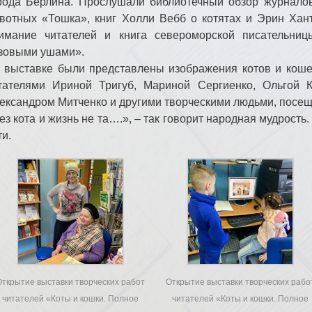
рода Берлина. Прослушали библиотечный обзор журналов
вотных «Тошка», книг Холли Вебб о котятах и Эрин Хант
имание читателей и книга североморской писательни
зовыми ушами».
 выставке были представлены изображения котов и коше
тателями Ириной Тригуб, Мариной Сергиенко, Ольгой К
ександром Митченко и другими творческими людьми, посещ
ез кота и жизнь не та….», – так говорит народная мудрость
ти.
Открытие выставки творческих работ
Открытие выставки творческих рабо
читателей «Коты и кошки. Полное
читателей «Коты и кошки. Полное