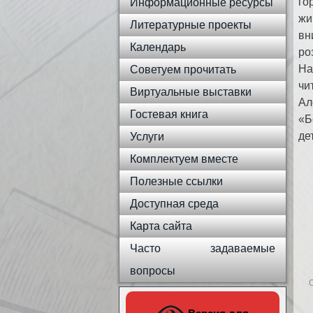
го
Информационные ресурсы
жи
Литературные проекты
вн
Календарь
ро
На
Советуем прочитать
чи
Виртуальные выставки
Ал
Гостевая книга
«Б
де
Услуги
Комплектуем вместе
Полезные ссылки
Доступная среда
Карта сайта
Часто задаваемые
вопросы