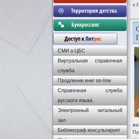
«
Территория детства
Бyккpoccинг
Доступ к
Лит
рес
СМИ о ЦБС
Виртуальная справочная
служба
Продление книг on-line
Справочная служба
русского языка
Электронный читальный
зал
жи
Библиограф консультирует
По