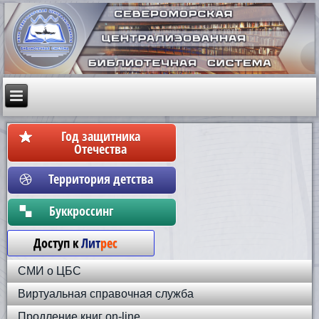
Год защитника
Отечества
Территория детства
Бyккpoccинг
Доступ к
Лит
рес
СМИ о ЦБС
Виртуальная справочная служба
Продление книг on-line