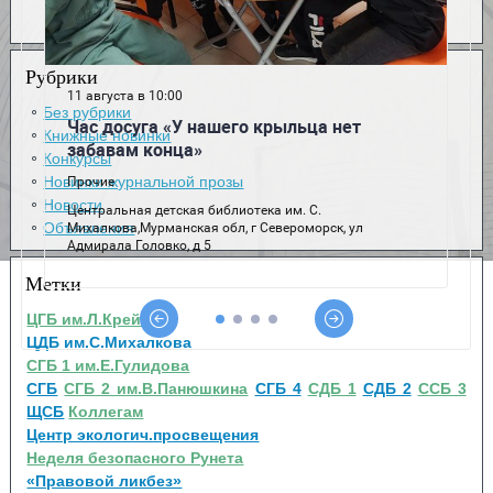
Рубрики
Без рубрики
Книжные новинки
Конкурсы
Новинки журнальной прозы
Новости
Объявления
Метки
ЦГБ им.Л.Крейна
ЦДБ им.С.Михалкова
СГБ 1 им.Е.Гулидова
СГБ
СГБ 2 им.В.Панюшкина
СГБ 4
СДБ 1
СДБ 2
ССБ 3
ЩСБ
Коллегам
Центр экологич.просвещения
Неделя безопасного Рунета
«Правовой ликбез»