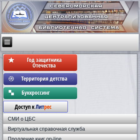
Год защитника
Отечества
Территория детства
Бyккpoccинг
Доступ к
Лит
рес
СМИ о ЦБС
Виртуальная справочная служба
Продление книг on-line