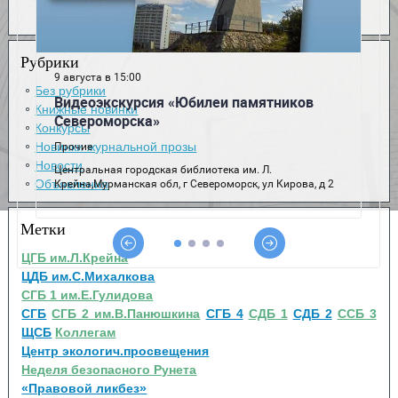
Рубрики
Без рубрики
Книжные новинки
Конкурсы
Новинки журнальной прозы
Новости
Объявления
Метки
ЦГБ им.Л.Крейна
ЦДБ им.С.Михалкова
СГБ 1 им.Е.Гулидова
СГБ
СГБ 2 им.В.Панюшкина
СГБ 4
СДБ 1
СДБ 2
ССБ 3
ЩСБ
Коллегам
Центр экологич.просвещения
Неделя безопасного Рунета
«Правовой ликбез»