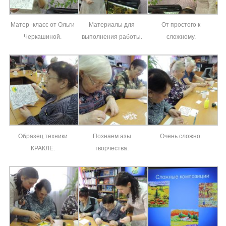
Матер -класс от Ольги
Материалы для
От простого к
Черкашиной.
выполнения работы.
сложному.
Образец техники
Познаем азы
Очень сложно.
КРАКЛЕ.
творчества.