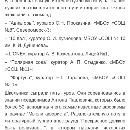
В соревновательную интеллектуальную игру за звание
лучших знатоков жизненного пути и творчества Чехова
включились 5 команд:
– “Авиаторы”, куратор О.Н. Проказина, «МБОУ «СОШ
№8″, Североморск-3;
– “10 вал”, куратор О. И. Кузнецова, МБОУ «СОШ № 10
им. К. И. Душенова»;
-«L`ONE», куратор А. В. Кожеватова, Лицей №1;
– “Полярная сова”, куратор А. П. Стыденко, «МБОУ
«СОШ №11»;
– “Фортуна”, куратор Е.Г. Тарарова, «МБОУ «СОШ
№11».
Школьники сыграли пять туров. Они соревновались в
знании псевдонимов Антона Павловича, которых было
более 50; вспоминали его самые известные афоризмы
в раунде “Мысли афориста”. Развлекательную ноту в
литературный турнир внес раунд “Прекрасное должно
быть величаво…”, в котором названия чеховских