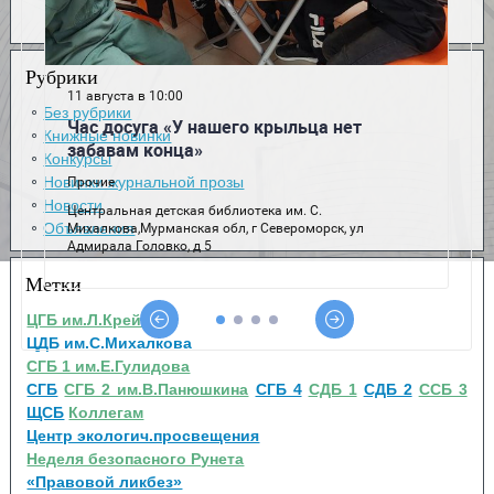
Рубрики
Без рубрики
Книжные новинки
Конкурсы
Новинки журнальной прозы
Новости
Объявления
Метки
ЦГБ им.Л.Крейна
ЦДБ им.С.Михалкова
СГБ 1 им.Е.Гулидова
СГБ
СГБ 2 им.В.Панюшкина
СГБ 4
СДБ 1
СДБ 2
ССБ 3
ЩСБ
Коллегам
Центр экологич.просвещения
Неделя безопасного Рунета
«Правовой ликбез»