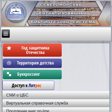
Год защитника
Отечества
Территория детства
Бyккpoccинг
Доступ к
Лит
рес
СМИ о ЦБС
Виртуальная справочная служба
Продление книг on-line