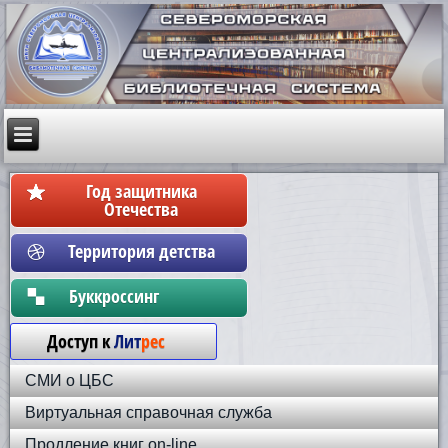
Год защитника
Отечества
Территория детства
Бyккpoccинг
Доступ к
Лит
рес
СМИ о ЦБС
Виртуальная справочная служба
Продление книг on-line