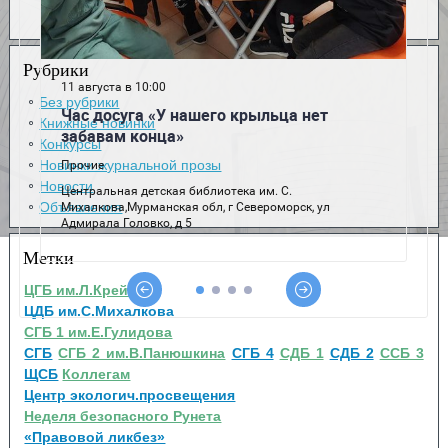
Рубрики
Без рубрики
Книжные новинки
Конкурсы
Новинки журнальной прозы
Новости
Объявления
Метки
ЦГБ им.Л.Крейна
ЦДБ им.С.Михалкова
СГБ 1 им.Е.Гулидова
СГБ
СГБ 2 им.В.Панюшкина
СГБ 4
СДБ 1
СДБ 2
ССБ 3
ЩСБ
Коллегам
Центр экологич.просвещения
Неделя безопасного Рунета
«Правовой ликбез»