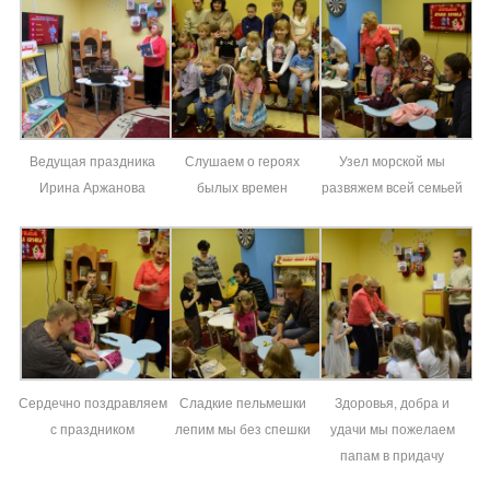
Ведущая праздника
Слушаем о героях
Узел морской мы
Ирина Аржанова
былых времен
развяжем всей семьей
Сердечно поздравляем
Сладкие пельмешки
Здоровья, добра и
с праздником
лепим мы без спешки
удачи мы пожелаем
папам в придачу