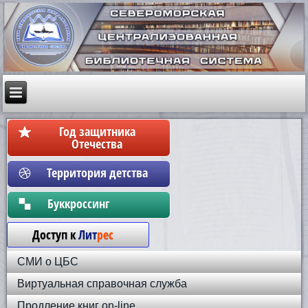
Год защитника
Отечества
Территория детства
Бyккpoccинг
Доступ к
Лит
рес
СМИ о ЦБС
Виртуальная справочная служба
Продление книг on-line