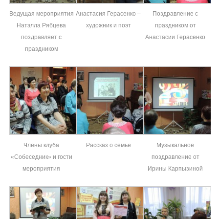
Ведущая мероприятия
Анастасия Герасенко –
Поздравление с
Натэлла Рябцева
художник и поэт
праздником от
поздравляет с
Анастасии Герасенко
праздником
Члены клуба
Рассказ о семье
Музыкальное
«Собеседник» и гости
поздравление от
мероприятия
Ирины Карпызиной