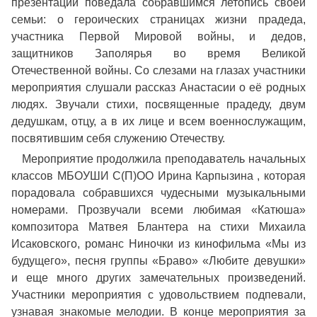
презентации поведала собравшимся летопись своей
семьи: о героических страницах жизни прадеда,
участника Первой Мировой войны, и дедов,
защитников Заполярья во время Великой
Отечественной войны. Со слезами на глазах участники
мероприятия слушали рассказ Анастасии о её родных
людях. Звучали стихи, посвященные прадеду, двум
дедушкам, отцу, а в их лице и всем военнослужащим,
посвятившим себя служению Отечеству.
Мероприятие продолжила преподаватель начальных
классов МБОУШИ С(П)ОО Ирина Карпызина , которая
порадовала собравшихся чудесными музыкальными
номерами. Прозвучали всеми любимая «Катюша»
композитора Матвея Блантера на стихи Михаила
Исаковского, романс Ниночки из кинофильма «Мы из
будущего», песня группы «Браво» «Любите девушки»
и еще много других замечательных произведений.
Участники мероприятия с удовольствием подпевали,
узнавая знакомые мелодии. В конце мероприятия за