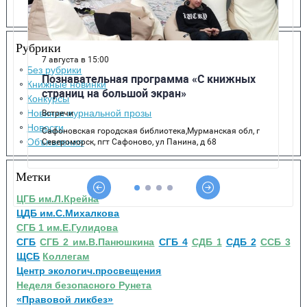
Рубрики
Без рубрики
Книжные новинки
Конкурсы
Новинки журнальной прозы
Новости
Объявления
Метки
ЦГБ им.Л.Крейна
ЦДБ им.С.Михалкова
СГБ 1 им.Е.Гулидова
СГБ
СГБ 2 им.В.Панюшкина
СГБ 4
СДБ 1
СДБ 2
ССБ 3
ЩСБ
Коллегам
Центр экологич.просвещения
Неделя безопасного Рунета
«Правовой ликбез»