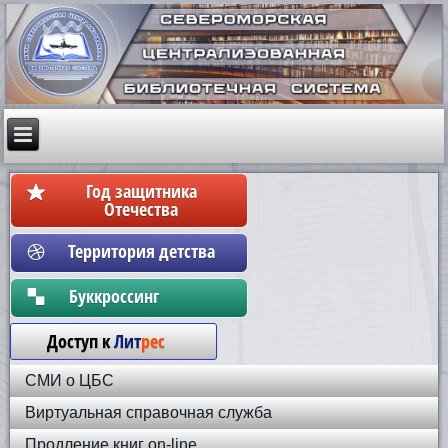
Год защитника
Отечества
Территория детства
Бyккpoccинг
Доступ к
Лит
рес
СМИ о ЦБС
Виртуальная справочная служба
Продление книг on-line