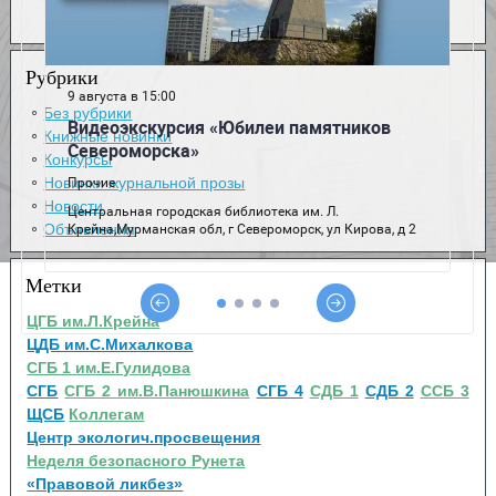
Рубрики
Без рубрики
Книжные новинки
Конкурсы
Новинки журнальной прозы
Новости
Объявления
Метки
ЦГБ им.Л.Крейна
ЦДБ им.С.Михалкова
СГБ 1 им.Е.Гулидова
СГБ
СГБ 2 им.В.Панюшкина
СГБ 4
СДБ 1
СДБ 2
ССБ 3
ЩСБ
Коллегам
Центр экологич.просвещения
Неделя безопасного Рунета
«Правовой ликбез»