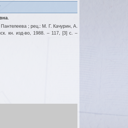
”
вна
.
Пантелеева ; рец.: М. Г. Качурин, А.
. кн. изд-во, 1988. – 117, [3] с. –