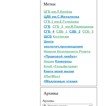
Метки
ЦГБ им.Л.Крейна
ЦДБ им.С.Михалкова
СГБ 1 им.Е.Гулидова
СГБ
СГБ 2 им.В.Панюшкина
СГБ 4
СДБ 1
СДБ 2
ССБ 3
ЩСБ
Коллегам
Центр
экологич.просвещения
Неделя безопасного Рунета
«Правовой ликбез»
Акции
Конкурсы
Клуб «Гольфстрим»
Книги моей жизни
#ЛитМост
#Медленные чтения
Архивы
Архивы