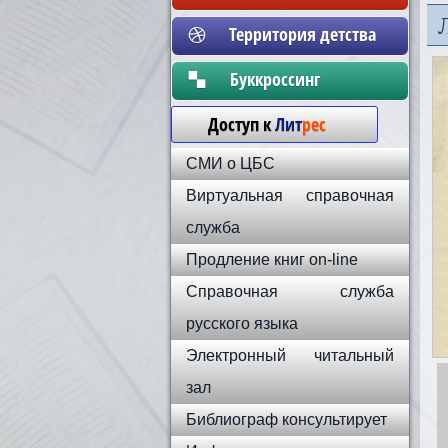
Территория детства
Бyккpoccинг
Доступ к
Лит
рес
СМИ о ЦБС
Виртуальная справочная
служба
Продление книг on-line
Справочная служба
русского языка
Электронный читальный
зал
Библиограф консультирует