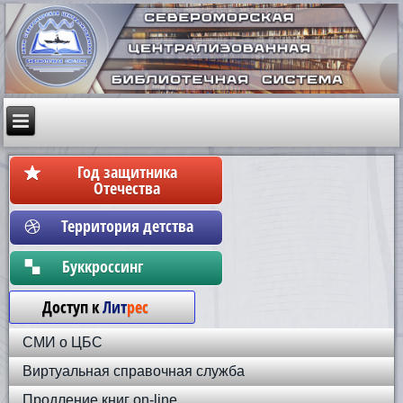
Год защитника
Отечества
Территория детства
Бyккpoccинг
Доступ к
Лит
рес
СМИ о ЦБС
Виртуальная справочная служба
Продление книг on-line