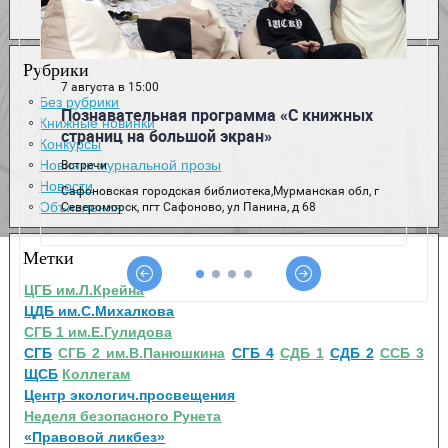
Рубрики
Без рубрики
Книжные новинки
Конкурсы
Новинки журнальной прозы
Новости
Объявления
Метки
ЦГБ им.Л.Крейна
ЦДБ им.С.Михалкова
СГБ 1 им.Е.Гулидова
СГБ
СГБ 2 им.В.Панюшкина
СГБ 4
СДБ 1
СДБ 2
ССБ 3
ЩСБ
Коллегам
Центр экологич.просвещения
Неделя безопасного Рунета
«Правовой ликбез»