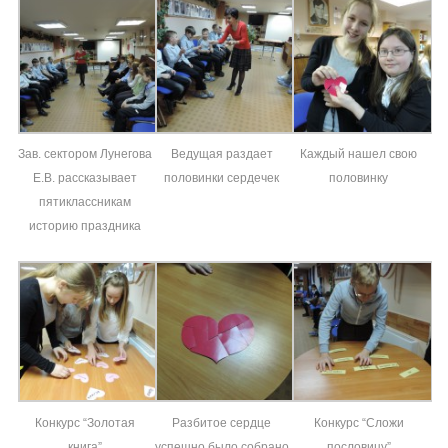
Зав. сектором Лунегова
Ведущая раздает
Каждый нашел свою
Е.В. рассказывает
половинки сердечек
половинку
пятиклассникам
историю праздника
Конкурс “Золотая
Разбитое сердце
Конкурс “Сложи
книга”
успешно было собрано
пословицу”