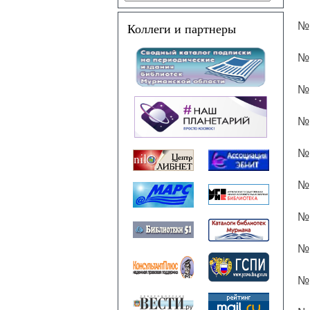
Коллеги и партнеры
№ 
№ 
№ 
№ 
№ 
№ 
№ 
№ 
№ 