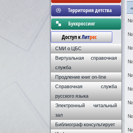
Территория детства
№ 
Бyккpoccинг
№ 
Доступ к
Лит
рес
№ 
СМИ о ЦБС
Виртуальная справочная
№ 
служба
№ 
Продление книг on-line
Справочная служба
№ 
русского языка
№ 
Электронный читальный
зал
№ 
Библиограф консультирует
№ 