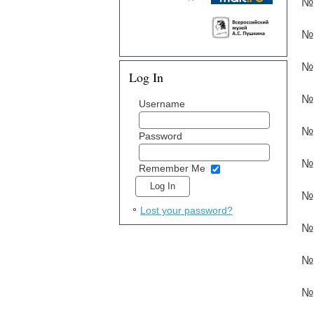
№ 
№ 
№ 
Log In
№ 
Username
№ 
Password
№ 
Remember Me
№ 
Lost your password?
№ 
№ 
№ 