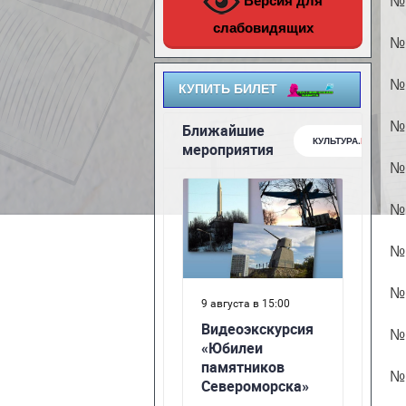
Версия для
№ 
слабовидящих
№ 
№ 
КУПИТЬ БИЛЕТ
№ 
№ 
№ 
№ 
№ 
№ 
№ 