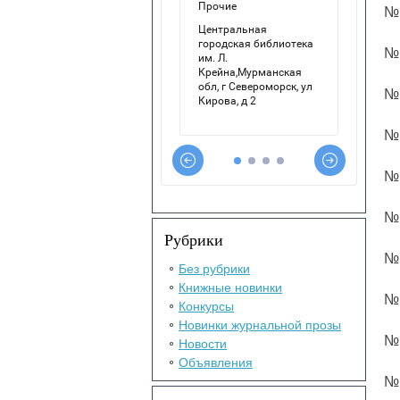
№ 
№ 
№ 
№ 
№ 
№ 
Рубрики
№ 
Без рубрики
Книжные новинки
№ 
Конкурсы
Новинки журнальной прозы
№ 
Новости
Объявления
№ 