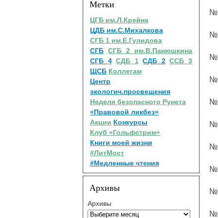
Метки
№ 
ЦГБ им.Л.Крейна
ЦДБ им.С.Михалкова
№ 
СГБ 1 им.Е.Гулидова
СГБ
СГБ 2 им.В.Панюшкина
№ 
СГБ 4
СДБ 1
СДБ 2
ССБ 3
ЩСБ
Коллегам
№ 
Центр
экологич.просвещения
Неделя безопасного Рунета
№ 
«Правовой ликбез»
Акции
Конкурсы
№ 
Клуб «Гольфстрим»
Книги моей жизни
№ 
#ЛитМост
#Медленные чтения
№ 
Архивы
№ 
Архивы
№ 