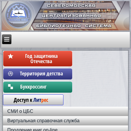
Год защитника
Отечества
Территория детства
Бyккpoccинг
Доступ к
Лит
рес
СМИ о ЦБС
Виртуальная справочная служба
Продление книг on-line