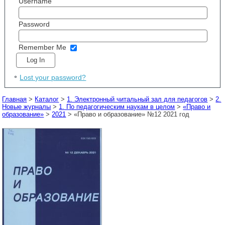
Username
Password
Remember Me
Lost your password?
Главная
>
Каталог
>
1. Электронный читальный зал для педагогов
>
2.
Новые журналы
>
1. По педагогическим наукам в целом
>
«Право и
образование»
>
2021
> «Право и образование» №12 2021 год