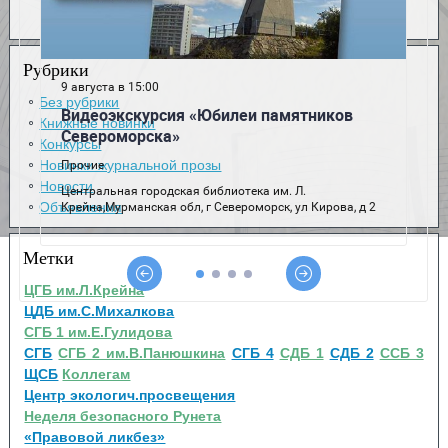
Рубрики
Без рубрики
Книжные новинки
Конкурсы
Новинки журнальной прозы
Новости
Объявления
Метки
ЦГБ им.Л.Крейна
ЦДБ им.С.Михалкова
СГБ 1 им.Е.Гулидова
СГБ
СГБ 2 им.В.Панюшкина
СГБ 4
СДБ 1
СДБ 2
ССБ 3
ЩСБ
Коллегам
Центр экологич.просвещения
Неделя безопасного Рунета
«Правовой ликбез»