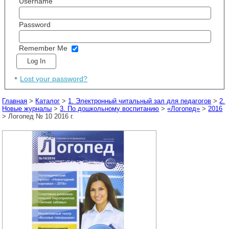
Username
Password
Remember Me
Lost your password?
Главная
>
Каталог
>
1. Электронный читальный зал для педагогов
>
2.
Новые журналы
>
3. По дошкольному воспитанию
>
«Логопед»
>
2016
> Логопед № 10 2016 г.