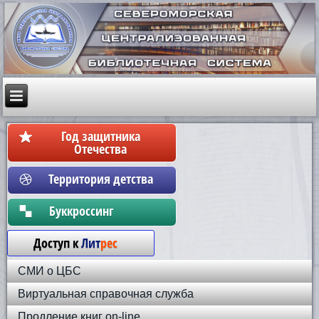
Год защитника
Отечества
Территория детства
Бyккpoccинг
Доступ к
Лит
рес
СМИ о ЦБС
Виртуальная справочная служба
Продление книг on-line