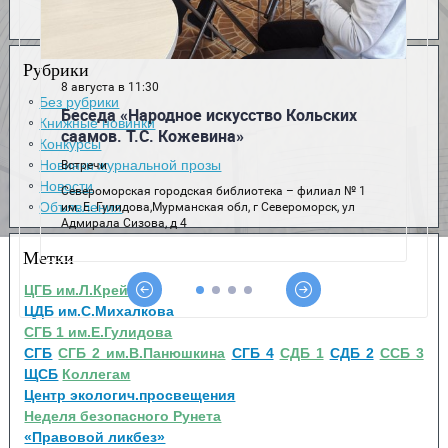
Рубрики
Без рубрики
Книжные новинки
Конкурсы
Новинки журнальной прозы
Новости
Объявления
Метки
ЦГБ им.Л.Крейна
ЦДБ им.С.Михалкова
СГБ 1 им.Е.Гулидова
СГБ
СГБ 2 им.В.Панюшкина
СГБ 4
СДБ 1
СДБ 2
ССБ 3
ЩСБ
Коллегам
Центр экологич.просвещения
Неделя безопасного Рунета
«Правовой ликбез»