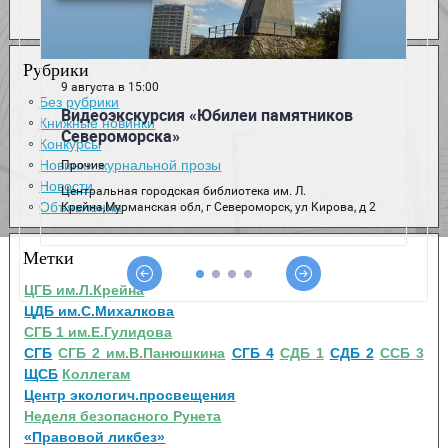
Рубрики
Без рубрики
Книжные новинки
Конкурсы
Новинки журнальной прозы
Новости
Объявления
Метки
ЦГБ им.Л.Крейна
ЦДБ им.С.Михалкова
СГБ 1 им.Е.Гулидова
СГБ
СГБ 2 им.В.Панюшкина
СГБ 4
СДБ 1
СДБ 2
ССБ 3
ЩСБ
Коллегам
Центр экологич.просвещения
Неделя безопасного Рунета
«Правовой ликбез»