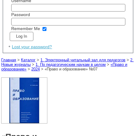
Username
Password
Remember Me
Lost your password?
Главная
>
Каталог
>
1. Электронный читальный зал для педагогов
>
2.
Новые журналы
>
1. По педагогическим наукам в целом
>
«Право и
образование»
>
2024
> «Право и образование» №07