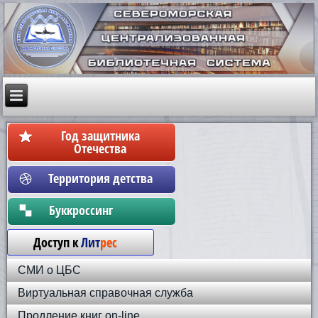
Год защитника
Отечества
Территория детства
Бyккpoccинг
Доступ к
Лит
рес
СМИ о ЦБС
Виртуальная справочная служба
Продление книг on-line