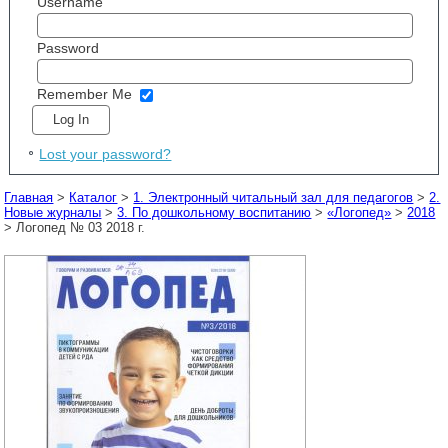
Username
Password
Remember Me
Lost your password?
Главная
>
Каталог
>
1. Электронный читальный зал для педагогов
>
2.
Новые журналы
>
3. По дошкольному воспитанию
>
«Логопед»
>
2018
> Логопед № 03 2018 г.