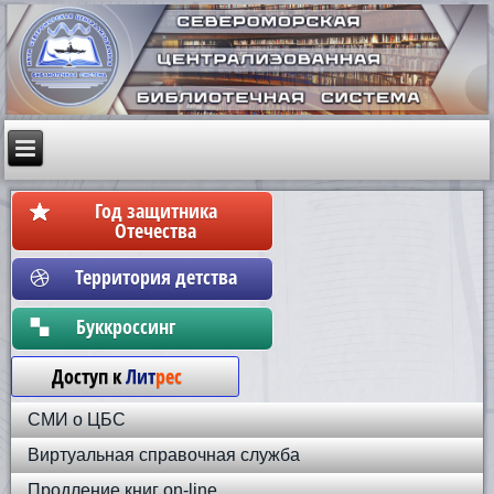
Год защитника
Отечества
Территория детства
Бyккpoccинг
Доступ к
Лит
рес
СМИ о ЦБС
Виртуальная справочная служба
Продление книг on-line