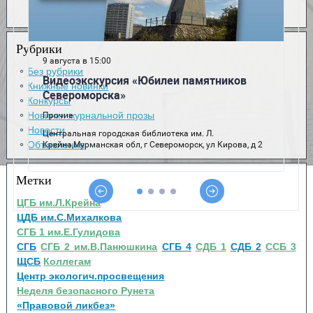
Рубрики
Без рубрики
Книжные новинки
Конкурсы
Новинки журнальной прозы
Новости
Объявления
Метки
ЦГБ им.Л.Крейна
ЦДБ им.С.Михалкова
СГБ 1 им.Е.Гулидова
СГБ
СГБ 2 им.В.Панюшкина
СГБ 4
СДБ 1
СДБ 2
ССБ 3
ЩСБ
Коллегам
Центр экологич.просвещения
Неделя безопасного Рунета
«Правовой ликбез»