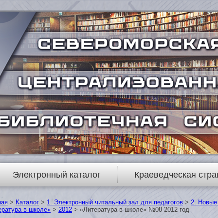
Электронный каталог
Краеведческая стра
ная
>
Каталог
>
1. Электронный читальный зал для педагогов
>
2. Новые
ература в школе»
>
2012
> «Литература в школе» №08 2012 год