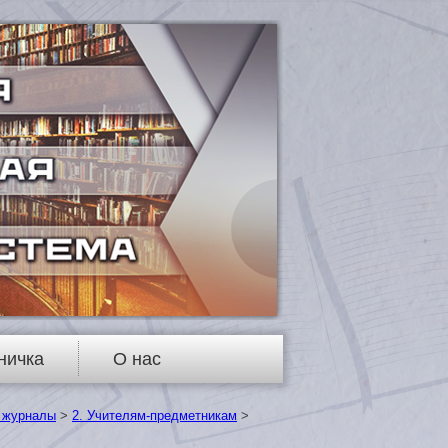
ничка
О нас
 журналы
>
2. Учителям-предметникам
>