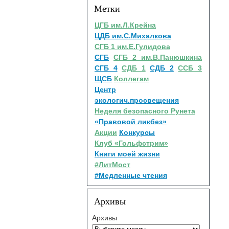
Метки
ЦГБ им.Л.Крейна
ЦДБ им.С.Михалкова
СГБ 1 им.Е.Гулидова
СГБ
СГБ 2 им.В.Панюшкина
СГБ 4
СДБ 1
СДБ 2
ССБ 3
ЩСБ
Коллегам
Центр
экологич.просвещения
Неделя безопасного Рунета
«Правовой ликбез»
Акции
Конкурсы
Клуб «Гольфстрим»
Книги моей жизни
#ЛитМост
#Медленные чтения
Архивы
Архивы