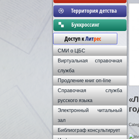
Территория детства
Бyккpoccинг
Доступ к
Лит
рес
СМИ о ЦБС
Виртуальная справочная
служба
Продление книг on-line
Справочная служба
«Л
русского языка
го
Электронный читальный
зал
Categ
Библиограф консультирует