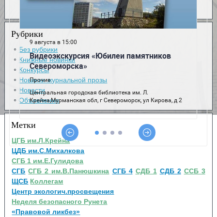
Рубрики
Без рубрики
Книжные новинки
Конкурсы
Новинки журнальной прозы
Новости
Объявления
Метки
ЦГБ им.Л.Крейна
ЦДБ им.С.Михалкова
СГБ 1 им.Е.Гулидова
СГБ
СГБ 2 им.В.Панюшкина
СГБ 4
СДБ 1
СДБ 2
ССБ 3
ЩСБ
Коллегам
Центр экологич.просвещения
Неделя безопасного Рунета
«Правовой ликбез»