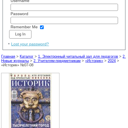
Username
Password
Remember Me
Lost your password?
Главная
>
Каталог
>
1. Электронный читальный зал для педагогов
>
2.
Новые журналы
>
2. Учителям-предметникам
>
«Историк»
>
2024
>
«Историк» №07-08