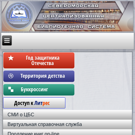
Год защитника
Отечества
Территория детства
Бyккpoccинг
Доступ к
Лит
рес
СМИ о ЦБС
Виртуальная справочная служба
Продление книг on-line