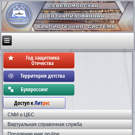
Год защитника
Отечества
Территория детства
Бyккpoccинг
Доступ к
Лит
рес
СМИ о ЦБС
Виртуальная справочная служба
Продление книг on-line