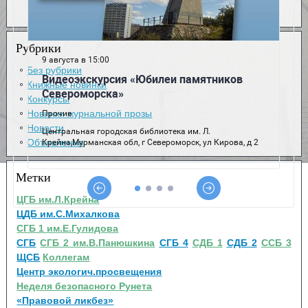
Рубрики
Без рубрики
Книжные новинки
Конкурсы
Новинки журнальной прозы
Новости
Объявления
Метки
ЦГБ им.Л.Крейна
ЦДБ им.С.Михалкова
СГБ 1 им.Е.Гулидова
СГБ
СГБ 2 им.В.Панюшкина
СГБ 4
СДБ 1
СДБ 2
ССБ 3
ЩСБ
Коллегам
Центр экологич.просвещения
Неделя безопасного Рунета
«Правовой ликбез»