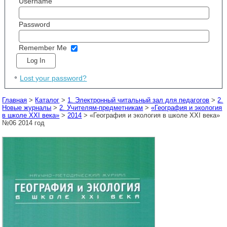
Username
Password
Remember Me
Lost your password?
Главная
>
Каталог
>
1. Электронный читальный зал для педагогов
>
2.
Новые журналы
>
2. Учителям-предметникам
>
«География и экология
в школе XXI века»
>
2014
> «География и экология в школе XXI века»
№06 2014 год