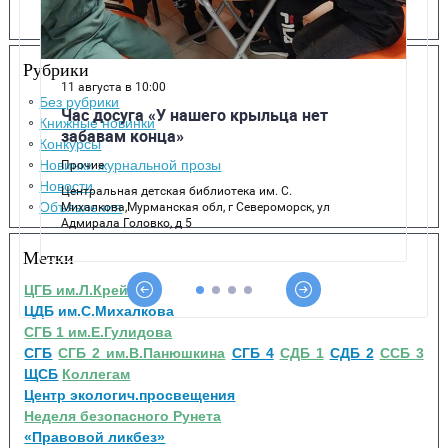
Рубрики
Без рубрики
Книжные новинки
Конкурсы
Новинки журнальной прозы
Новости
Объявления
Метки
ЦГБ им.Л.Крейна
ЦДБ им.С.Михалкова
СГБ 1 им.Е.Гулидова
СГБ
СГБ 2 им.В.Панюшкина
СГБ 4
СДБ 1
СДБ 2
ССБ 3
ЩСБ
Коллегам
Центр экологич.просвещения
Неделя безопасного Рунета
«Правовой ликбез»