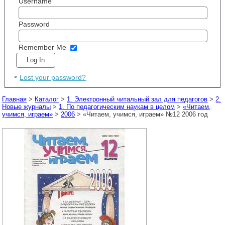
Username
Password
Remember Me
Lost your password?
Главная
>
Каталог
>
1. Электронный читальный зал для педагогов
>
2.
Новые журналы
>
1. По педагогическим наукам в целом
>
«Читаем,
учимся, играем»
>
2006
> «Читаем, учимся, играем» №12 2006 год