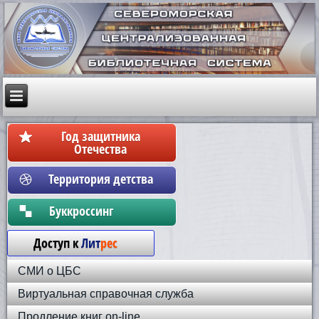
Год защитника
Отечества
Территория детства
Бyккpoccинг
Доступ к
Лит
рес
СМИ о ЦБС
Виртуальная справочная служба
Продление книг on-line