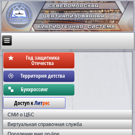
Год защитника
Отечества
Территория детства
Бyккpoccинг
Доступ к
Лит
рес
СМИ о ЦБС
Виртуальная справочная служба
Продление книг on-line