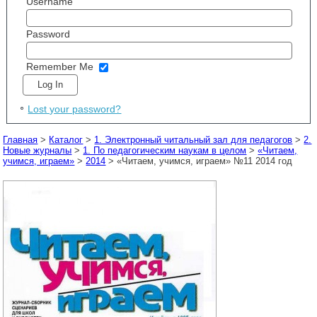
Username
Password
Remember Me
Lost your password?
Главная
>
Каталог
>
1. Электронный читальный зал для педагогов
>
2.
Новые журналы
>
1. По педагогическим наукам в целом
>
«Читаем,
учимся, играем»
>
2014
> «Читаем, учимся, играем» №11 2014 год