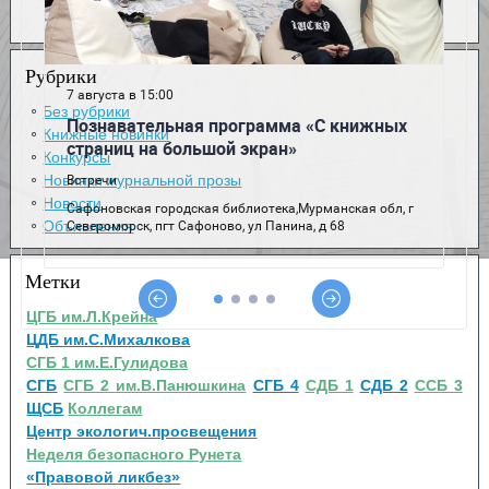
Рубрики
Без рубрики
Книжные новинки
Конкурсы
Новинки журнальной прозы
Новости
Объявления
Метки
ЦГБ им.Л.Крейна
ЦДБ им.С.Михалкова
СГБ 1 им.Е.Гулидова
СГБ
СГБ 2 им.В.Панюшкина
СГБ 4
СДБ 1
СДБ 2
ССБ 3
ЩСБ
Коллегам
Центр экологич.просвещения
Неделя безопасного Рунета
«Правовой ликбез»