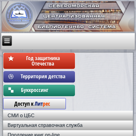
Год защитника
Отечества
Территория детства
Бyккpoccинг
Доступ к
Лит
рес
СМИ о ЦБС
Виртуальная справочная служба
Продление книг on-line