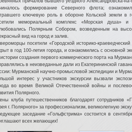
ревянных причалов бывшего уездного Александровска-на-
чиналось формирование Северного флота; ознакомил
гравшего ключевую роль в обороне Кольской земли в г
сетили мемориальный комплекс «Морская душа» и 
любовались Полярным Собором, возведенным на высок
екрасный вид на город и залив.
вероморцы посетили «Городской историко-краеведческий 
крыт в год 100-летия города, и ознакомились с основной э
 истории создания первого коммерческого порта на Мурман
правлялись в неизведанные дали из Екатерининской гавани
ссии: Мурманской научно-промысловой экспедиции и Мурма
льшой интерес у участников экскурсии вызвали экспоз
рода во время Великой Отечественной войны и послево
звития Полярного.
ены клуба путешественников благодарят сотрудников «Го
зея г. Полярного» за профессионализм, великолепную экск
едующее заседание «Гольфстрима» состоится в сентябр
иглашают всех желающих!