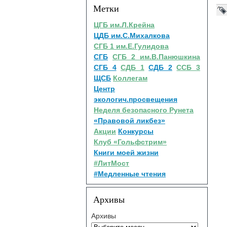
Метки
ЦГБ им.Л.Крейна
ЦДБ им.С.Михалкова
СГБ 1 им.Е.Гулидова
СГБ
СГБ 2 им.В.Панюшкина
СГБ 4
СДБ 1
СДБ 2
ССБ 3
ЩСБ
Коллегам
Центр
экологич.просвещения
Неделя безопасного Рунета
«Правовой ликбез»
Акции
Конкурсы
Клуб «Гольфстрим»
Книги моей жизни
#ЛитМост
#Медленные чтения
Архивы
Архивы