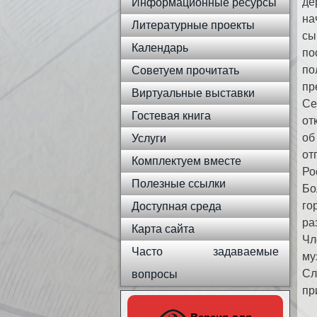
де
Информационные ресурсы
на
Литературные проекты
сы
Календарь
по
по
Советуем прочитать
пр
Виртуальные выставки
Се
Гостевая книга
от
об
Услуги
от
Комплектуем вместе
Ро
Полезные ссылки
Бо
го
Доступная среда
ра
Карта сайта
Чл
Часто задаваемые
му
Сл
вопросы
пр