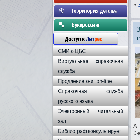
«
Территория детства
Бyккpoccинг
Доступ к
Лит
рес
СМИ о ЦБС
Виртуальная справочная
служба
Продление книг on-line
Справочная служба
русского языка
Электронный читальный
зал
А 
Библиограф консультирует
би