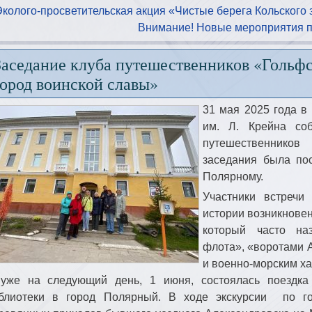
Эколого-просветительская акция «Чистые берега Кольского 
Внимание! Новые мероприятия п
Заседание клуба путешественников «Гольф
город воинской славы»
31 мая 2025 года в
им. Л. Крейна соб
путешественников
заседания была по
Полярному.
Участники встреч
истории возникновен
который часто н
флота», «воротами А
и военно-морским х
уже на следующий день, 1 июня, состоялась поездка
блиотеки в город Полярный. В ходе экскурсии по го