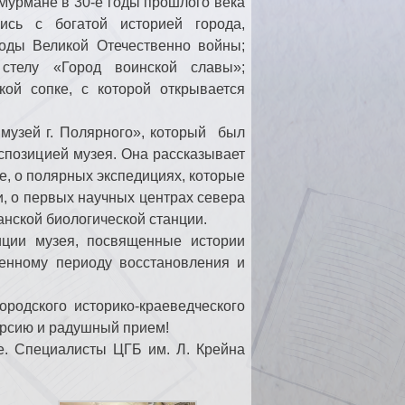
Мурмане в 30-е годы прошлого века
ись с богатой историей города,
оды Великой Отечественно войны;
стелу «Город воинской славы»;
ой сопке, с которой открывается
музей г. Полярного», который был
кспозицией музея. Она рассказывает
е, о полярных экспедициях, которые
, о первых научных центрах севера
нской биологической станции.
иции музея, посвященные истории
енному периоду восстановления и
родского историко-краеведческого
урсию и радушный прием!
е. Специалисты ЦГБ им. Л. Крейна