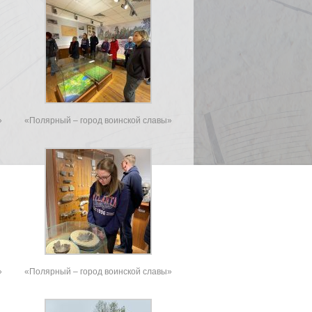
»
«Полярный – город воинской славы»
»
«Полярный – город воинской славы»