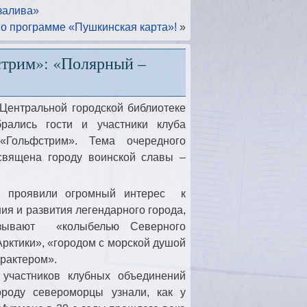
залива»
о программе «Пушкинская карта»!
»
стрим»: «Полярный –
 Центральной городской библиотеке
рались гости и участники клуба
 «Гольфстрим». Тема очередного
священа городу воинской славы –
и проявили огромный интерес к
ия и развития легендарного города,
азывают «колыбелью Северного
рктики», «городом с морской душой
арактером».
 участников клубных объединений
роду североморцы узнали, как у