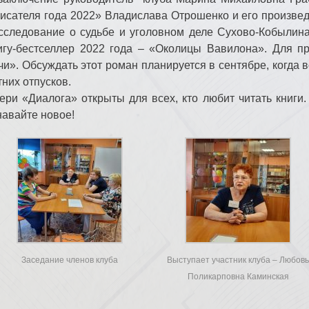
исателя года 2022» Владислава Отрошенко и его произве
сследование о судьбе и уголовном деле Сухово-Кобылина
игу-бестселлер 2022 года – «Околицы Вавилона». Для 
чи». Обсуждать этот роман планируется в сентябре, когда 
тних отпусков.
ери «Диалога» открыты для всех, кто любит читать книги.
навайте новое!
Заседание членов клуба
Выступает участник клуба – Любов
Поликарповна Каминская