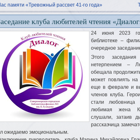
Час памяти «Тревожный рассвет 41-го года»
Заседание клуба любителей чтения «Диалог
24 июня 2023 го
библиотеке – фил
очередное заседание
Этого заседани
нетерпением – Л
обещала продолжить 
может повлиять на 
еще в феврале и в
членов клуба. Геро
стали любовница 
любимая жена Кр
слушали, затаив д
рассказчица замеча
л ожидаемо эмоциональным.
заключение руководитель клуба Марина Михайловна Гра