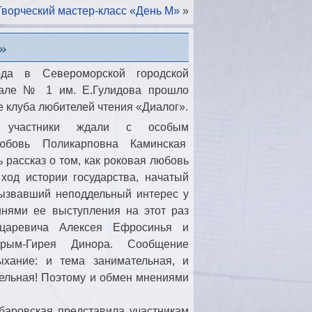
Творческий мастер-класс «День М»
»
»
да в Североморской городской
иале № 1 им. Е.Гулидова прошло
 клуба любителей чтения «Диалог».
я участники ждали с особым
юбовь Поликарповна Каминская
рассказ о том, как роковая любовь
ход истории государства, начатый
ызвавший неподдельный интерес у
инями ее выступления на этот раз
царевича Алексея Ефросинья и
ым-Гирея Динора. Сообщение
ыхание: и тема занимательная, и
тельная! Поэтому и обмен мнениями
баровская представила участникам