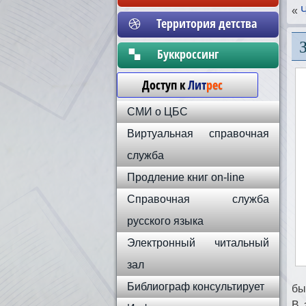
«
Территория детства
Бyккpoccинг
Доступ к
Лит
рес
СМИ о ЦБС
Виртуальная справочная
служба
Продление книг on-line
Справочная служба
русского языка
Электронный читальный
зал
Библиограф консультирует
бы
В 