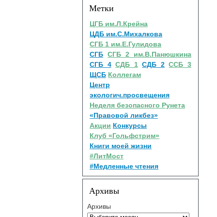
Метки
ЦГБ им.Л.Крейна
ЦДБ им.С.Михалкова
СГБ 1 им.Е.Гулидова
СГБ
СГБ 2 им.В.Панюшкина
СГБ 4
СДБ 1
СДБ 2
ССБ 3
ЩСБ
Коллегам
Центр
экологич.просвещения
Неделя безопасного Рунета
«Правовой ликбез»
Акции
Конкурсы
Клуб «Гольфстрим»
Книги моей жизни
#ЛитМост
#Медленные чтения
Архивы
Архивы