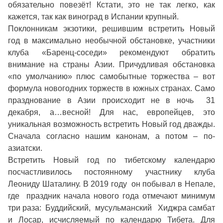
обязательно повезёт! Кстати, это не так легко, как
кажется, так как виноград в Испании крупный.
Поклонникам экзотики, решившим встретить Новый
год в максимально необычной обстановке, участники
клуба «Баренц-соседи» рекомендуют обратить
внимание на страны Азии. Причудливая обстановка
«по умолчанию» плюс самобытные торжества – вот
формула новогодних торжеств в южных странах. Само
празднование в Азии происходит не в ночь 31
декабря, а…весной! Для нас, европейцев, это
уникальная возможность встретить Новый год дважды.
Сначала согласно нашим канонам, а потом – по-
азиатски.
Встретить Новый год по тибетскому календарю
посчастливилось постоянному участнику клуба
Леониду Шаталину. В 2019 году он побывал в Непале,
где праздник начала нового года отмечают минимум
три раза: Буддийский, мусульманский Хиджра самбат
и Лосар, исчисляемый по календарю Тибета. Для