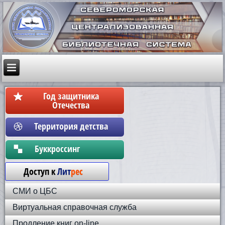
Год защитника
Отечества
Территория детства
Бyккpoccинг
Доступ к
Лит
рес
СМИ о ЦБС
Виртуальная справочная служба
Продление книг on-line