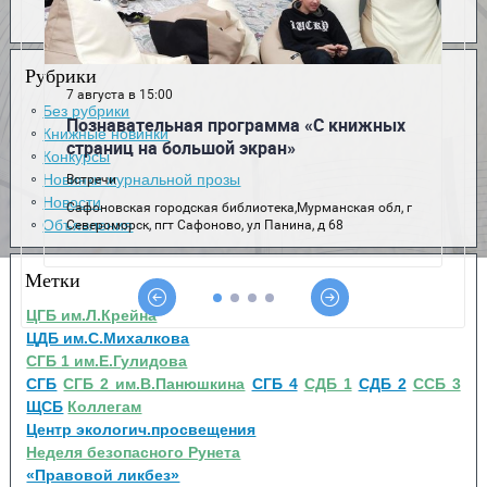
Рубрики
Без рубрики
Книжные новинки
Конкурсы
Новинки журнальной прозы
Новости
Объявления
Метки
ЦГБ им.Л.Крейна
ЦДБ им.С.Михалкова
СГБ 1 им.Е.Гулидова
СГБ
СГБ 2 им.В.Панюшкина
СГБ 4
СДБ 1
СДБ 2
ССБ 3
ЩСБ
Коллегам
Центр экологич.просвещения
Неделя безопасного Рунета
«Правовой ликбез»