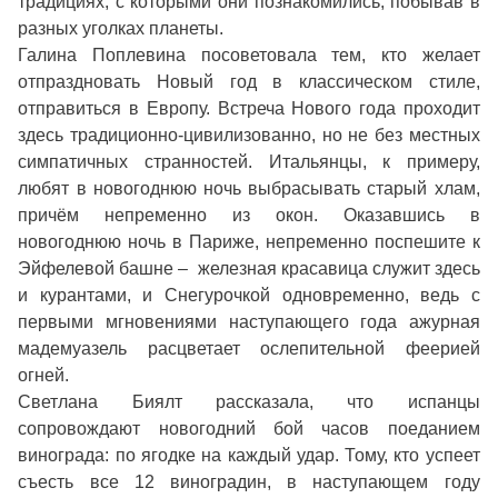
традициях, с которыми они познакомились, побывав в
разных уголках планеты.
Галина Поплевина посоветовала тем, кто желает
отпраздновать Новый год в классическом стиле,
отправиться в Европу. Встреча Нового года проходит
здесь традиционно-цивилизованно, но не без местных
симпатичных странностей. Итальянцы, к примеру,
любят в новогоднюю ночь выбрасывать старый хлам,
причём непременно из окон. Оказавшись в
новогоднюю ночь в Париже, непременно поспешите к
Эйфелевой башне – железная красавица служит здесь
и курантами, и Снегурочкой одновременно, ведь с
первыми мгновениями наступающего года ажурная
мадемуазель расцветает ослепительной феерией
огней.
Светлана Биялт рассказала, что испанцы
сопровождают новогодний бой часов поеданием
винограда: по ягодке на каждый удар. Тому, кто успеет
съесть все 12 виноградин, в наступающем году