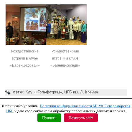
Рождественские
Рождественские
встречи в клубе
встречи в клубе
«Баренц-соседи»
«Баренц-соседи»
Метки:
Клуб «Гольфстрим»
,
ЦГБ им. Л. Крейна
Я принимаю условия
Политики конфиденциальности МБУК Североморская
Copyright © 2011 МБУК СЦБС
ЦБС
и даю свое согласие на обработку персональных данных и cookies.
Принять
Покинуть сайт